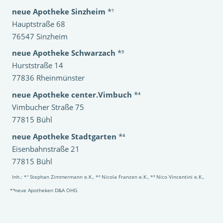
neue Apotheke Sinzheim
*¹
Hauptstraße 68
76547 Sinzheim
neue Apotheke Schwarzach
*³
Hurststraße 14
77836 Rheinmünster
neue Apotheke center.Vimbuch
*⁴
Vimbucher Straße 75
77815 Bühl
neue Apotheke Stadtgarten
*⁴
Eisenbahnstraße 21
77815 Bühl
Inh.: *¹ Stephan Zimmermann e.K., *² Nicola Franzen e.K., *³ Nico Vincentini e.K.,
*⁴neue Apotheken D&A OHG