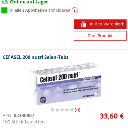
Online auf Lager
In
allen Apotheken
abholbereit
In den Warenkorb
Zum Produkt
CEFASEL 200 nutri Selen-Tabs
0
33,60 €
PZN:
02330807
100
Stück
Tabletten