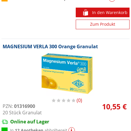
In den Warenkorb
Zum Produkt
MAGNESIUM VERLA 300 Orange Granulat
0
10,55 €
PZN:
01316900
20
Stück
Granulat
Online auf Lager
In
12 Apotheken
abholbereit