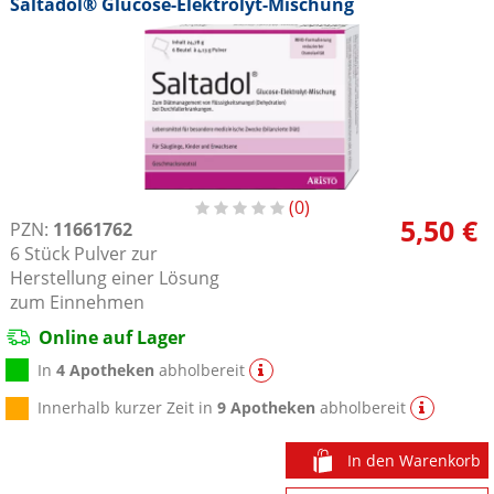
Saltadol® Glucose-Elektrolyt-Mischung
0
5,50 €
PZN:
11661762
6
Stück
Pulver zur
Herstellung einer Lösung
zum Einnehmen
Online auf Lager
In
4 Apotheken
abholbereit
Innerhalb kurzer Zeit in
9 Apotheken
abholbereit
In den Warenkorb