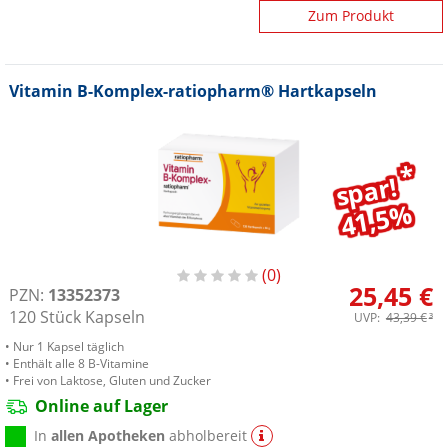
Zum Produkt
Vitamin B-Komplex-ratiopharm® Hartkapseln
*
spar!
41,5%
0
25,45 €
PZN:
13352373
120
Stück
Kapseln
UVP:
43,39 €
³
• Nur 1 Kapsel täglich
• Enthält alle 8 B-Vitamine
• Frei von Laktose, Gluten und Zucker
Online auf Lager
In
allen Apotheken
abholbereit