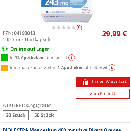
0
29,99 €
PZN:
04193013
100
Stück
Hartkapseln
Online auf Lager
In
12 Apotheken
abholbereit
Innerhalb kurzer Zeit in
1 Apotheken
abholbereit
In den Warenkorb
Zum Produkt
Weitere Packungsgrößen:
20 Stück
50 Stück
BIOLECTRA Magnesium 400 mg ultra Direct Orange