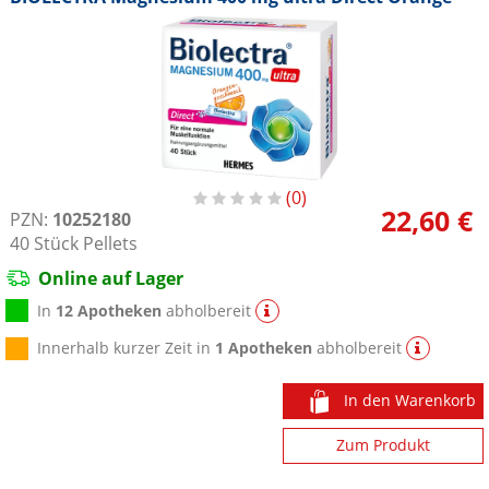
0
22,60 €
PZN:
10252180
40
Stück
Pellets
Online auf Lager
In
12 Apotheken
abholbereit
Innerhalb kurzer Zeit in
1 Apotheken
abholbereit
In den Warenkorb
Zum Produkt