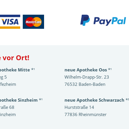
 vor Ort!
potheke Mitte
*¹
neue Apotheke Oos
*¹
eg 5
Wilhelm-Drapp-Str. 23
ffezheim
76532 Baden-Baden
potheke Sinzheim
*¹
neue Apotheke Schwarzach
*
raße 68
Hurststraße 14
inzheim
77836 Rheinmünster