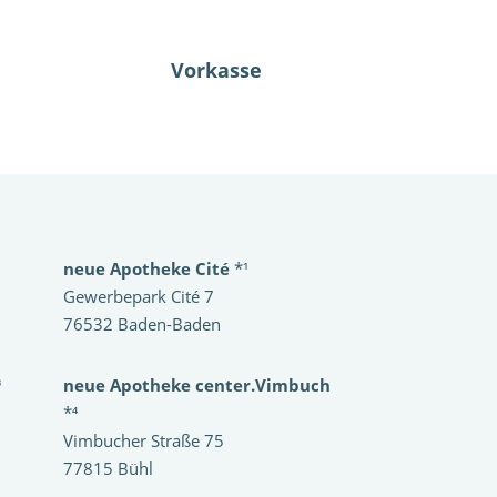
Vorkasse
neue Apotheke Cité
*¹
Gewerbepark Cité 7
76532 Baden-Baden
³
neue Apotheke center.Vimbuch
*⁴
Vimbucher Straße 75
77815 Bühl