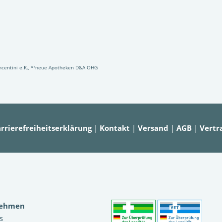
Vincentini e.K., *⁴neue Apotheken D&A OHG
rrierefreiheitserklärung
|
Kontakt
|
Versand
|
AGB
|
Vertr
nehmen
s