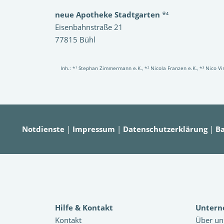
neue Apotheke Stadtgarten
*⁴
Eisenbahnstraße 21
77815 Bühl
Inh.: *¹ Stephan Zimmermann e.K., *² Nicola Franzen e.K., *³ Nico 
Notdienste
|
Impressum
|
Datenschutzerklärung
|
Ba
Hilfe & Kontakt
Unter
Kontakt
Über un