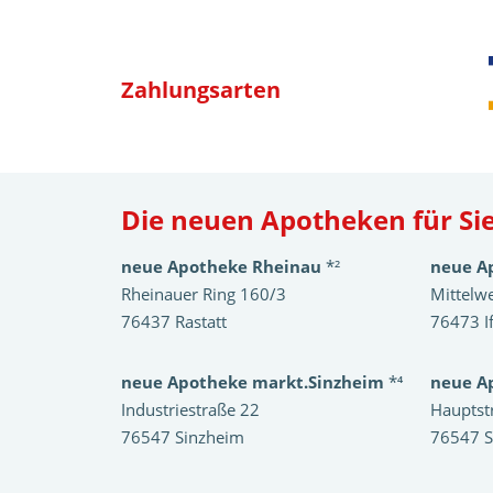
Zahlungsarten
Die neuen Apotheken für Sie
neue Apotheke Rheinau
*²
neue A
Rheinauer Ring 160/3
Mittelw
76437 Rastatt
76473 I
neue Apotheke markt.Sinzheim
*⁴
neue A
Industriestraße 22
Hauptst
76547 Sinzheim
76547 S