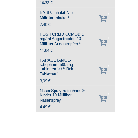
10,32 €
BABIX Inhalat N
5
1
1
Milliliter
Inhalat
7,40 €
POSIFORLID COMOD 1
mg/ml Augentropfen
10
1
1
Milliliter
Augentropfen
11,94 €
PARACETAMOL-
ratiopharm 500 mg
1
Tabletten
20 Stück
1
Tabletten
3,99 €
NasenSpray-ratiopharm®
Kinder
10 Milliliter
1
1
Nasenspray
4,49 €