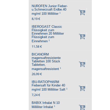
NUROFEN Junior Fieber-
u.Schmerzsaft Erdbe.40
1
1
mg/ml
100 Milliliter
8,19 €
IBEROGAST Classic
Flüssigkeit zum
Einnehmen
20 Milliliter
1
Flüssigkeit zum
1
Einnehmen
11,58 €
BICANORM
magensaftresistente
Tabletten
100 Stück
1
Tabletten,
1
magensaftresistent
26,99 €
IBU-RATIOPHARM
Fiebersaft für Kinder 40
1
1
mg/ml
100 Milliliter
Saft
7,24 €
BABIX Inhalat N
10
1
1
Milliliter
Inhalat