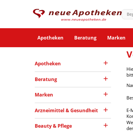
Apotheken
Beratung
Marken
V
Apotheken
Hie
bit
Beratung
Na
Marken
Be
E-M
Arzneimittel & Gesundheit
Ko
Wei
Beauty & Pflege
den