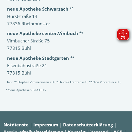
neue Apotheke Schwarzach
*³
Hurststraße 14
77836 Rheinmünster
neue Apotheke center.Vimbuch
*⁴
Vimbucher Straße 75
77815 Bühl
neue Apotheke Stadtgarten
*⁴
Eisenbahnstraße 21
77815 Bühl
Inh.: *¹ Stephan Zimmermann e.K., *² Nicola Franzen e.K., *³ Nico Vincentini e.K.,
*⁴neue Apotheken D&A OHG
Notdienste
|
Impressum
|
Datenschutzerklärung
|