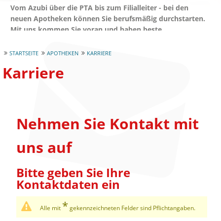
Vom Azubi über die PTA bis zum Filialleiter - bei den
neuen Apotheken können Sie berufsmäßig durchstarten.
Mit uns kommen Sie voran und haben beste
Aufstiegschancen in einem hervorragenden
Arbeitsumfeld.
STARTSEITE
APOTHEKEN
KARRIERE
Karriere
Nehmen Sie Kontakt mit
uns auf
Bitte geben Sie Ihre
Kontaktdaten ein
Alle mit
gekennzeichneten Felder sind Pflichtangaben.