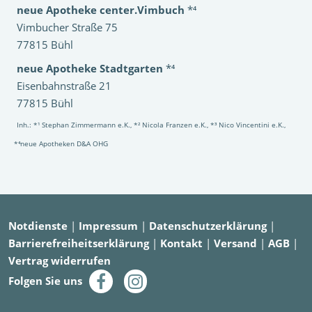
neue Apotheke center.Vimbuch
*⁴
Vimbucher Straße 75
77815 Bühl
neue Apotheke Stadtgarten
*⁴
Eisenbahnstraße 21
77815 Bühl
Inh.: *¹ Stephan Zimmermann e.K., *² Nicola Franzen e.K., *³ Nico Vincentini e.K.,
*⁴neue Apotheken D&A OHG
Notdienste
|
Impressum
|
Datenschutzerklärung
|
Barrierefreiheitserklärung
|
Kontakt
|
Versand
|
AGB
|
Vertrag widerrufen
Folgen Sie uns