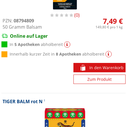
0
7,49 €
PZN:
08794809
50
Gramm
Balsam
149,80 €
pro 1 kg
Online auf Lager
In
5 Apotheken
abholbereit
Innerhalb kurzer Zeit in
8 Apotheken
abholbereit
In den Warenkorb
Zum Produkt
TIGER BALM rot N
1