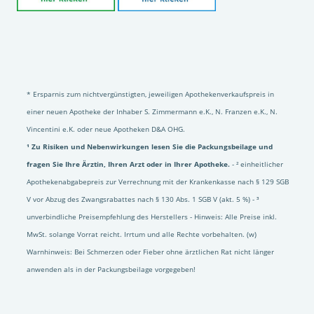
* Ersparnis zum nichtvergünstigten, jeweiligen Apothekenverkaufspreis in
einer neuen Apotheke der Inhaber S. Zimmermann e.K., N. Franzen e.K., N.
Vincentini e.K. oder neue Apotheken D&A OHG.
¹ Zu Risiken und Nebenwirkungen lesen Sie die Packungsbeilage und
fragen Sie Ihre Ärztin, Ihren Arzt oder in Ihrer Apotheke.
- ² einheitlicher
Apothekenabgabepreis zur Verrechnung mit der Krankenkasse nach § 129 SGB
V vor Abzug des Zwangsrabattes nach § 130 Abs. 1 SGB V (akt. 5 %) - ³
unverbindliche Preisempfehlung des Herstellers - Hinweis: Alle Preise inkl.
MwSt. solange Vorrat reicht. Irrtum und alle Rechte vorbehalten. (w)
Warnhinweis: Bei Schmerzen oder Fieber ohne ärztlichen Rat nicht länger
anwenden als in der Packungsbeilage vorgegeben!