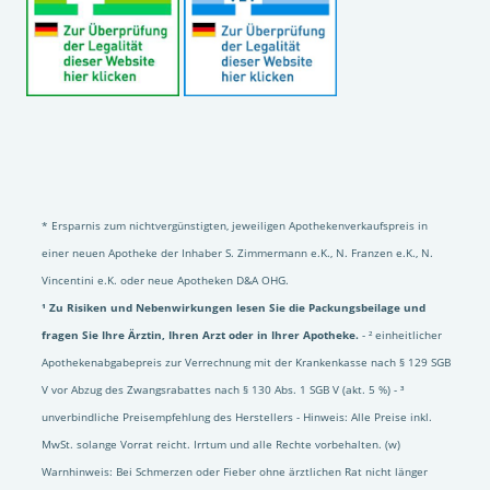
* Ersparnis zum nichtvergünstigten, jeweiligen Apothekenverkaufspreis in
einer neuen Apotheke der Inhaber S. Zimmermann e.K., N. Franzen e.K., N.
Vincentini e.K. oder neue Apotheken D&A OHG.
¹ Zu Risiken und Nebenwirkungen lesen Sie die Packungsbeilage und
fragen Sie Ihre Ärztin, Ihren Arzt oder in Ihrer Apotheke.
- ² einheitlicher
Apothekenabgabepreis zur Verrechnung mit der Krankenkasse nach § 129 SGB
V vor Abzug des Zwangsrabattes nach § 130 Abs. 1 SGB V (akt. 5 %) - ³
unverbindliche Preisempfehlung des Herstellers - Hinweis: Alle Preise inkl.
MwSt. solange Vorrat reicht. Irrtum und alle Rechte vorbehalten. (w)
Warnhinweis: Bei Schmerzen oder Fieber ohne ärztlichen Rat nicht länger