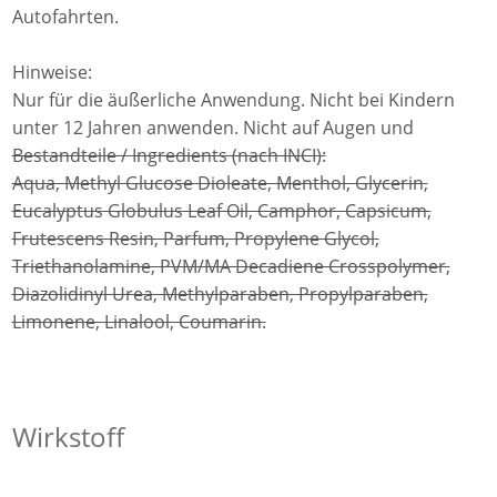
Autofahrten.
Hinweise:
Nur für die äußerliche Anwendung. Nicht bei Kindern
unter 12 Jahren anwenden. Nicht auf Augen und
Bestandteile / Ingredients (nach INCI):
Aqua, Methyl Glucose Dioleate, Menthol, Glycerin,
Eucalyptus Globulus Leaf Oil, Camphor, Capsicum,
Frutescens Resin, Parfum, Propylene Glycol,
Triethanolamine, PVM/MA Decadiene Crosspolymer,
Diazolidinyl Urea, Methylparaben, Propylparaben,
Limonene, Linalool, Coumarin.
Wirkstoff