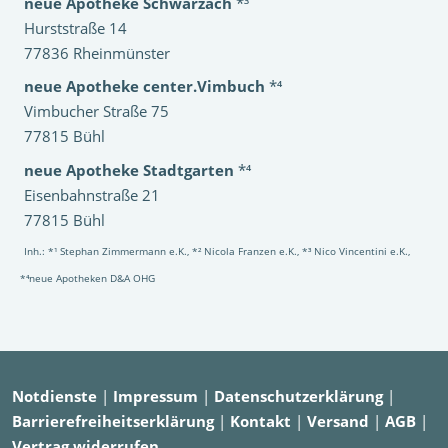
neue Apotheke Schwarzach
*³
Hurststraße 14
77836 Rheinmünster
neue Apotheke center.Vimbuch
*⁴
Vimbucher Straße 75
77815 Bühl
neue Apotheke Stadtgarten
*⁴
Eisenbahnstraße 21
77815 Bühl
Inh.: *¹ Stephan Zimmermann e.K., *² Nicola Franzen e.K., *³ Nico Vincentini e.K.,
*⁴neue Apotheken D&A OHG
Notdienste
|
Impressum
|
Datenschutzerklärung
|
Barrierefreiheitserklärung
|
Kontakt
|
Versand
|
AGB
|
Vertrag widerrufen