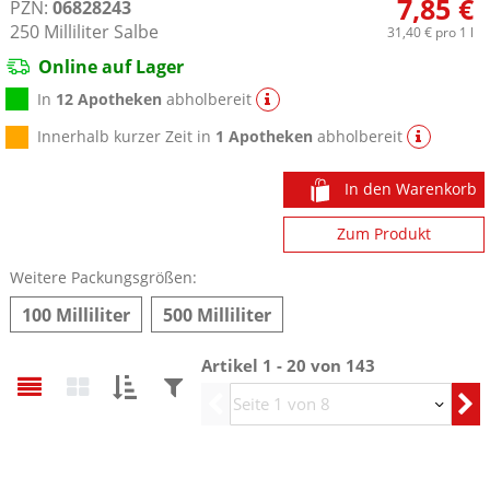
7,85 €
PZN:
06828243
250
Milliliter
Salbe
31,40 €
pro 1 l
Online auf Lager
In
12 Apotheken
abholbereit
Innerhalb kurzer Zeit in
1 Apotheken
abholbereit
In den Warenkorb
Zum Produkt
Weitere Packungsgrößen:
100 Milliliter
500 Milliliter
Artikel 1 - 20 von 143
Sortieren
Filtern
Vorherige
nach:
nach: