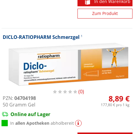
In den Warenkorb
Zum Produkt
DICLO-RATIOPHARM Schmerzgel
1
0
8,89 €
PZN:
04704198
50
Gramm
Gel
177,80 €
pro 1 kg
Online auf Lager
In
allen Apotheken
abholbereit