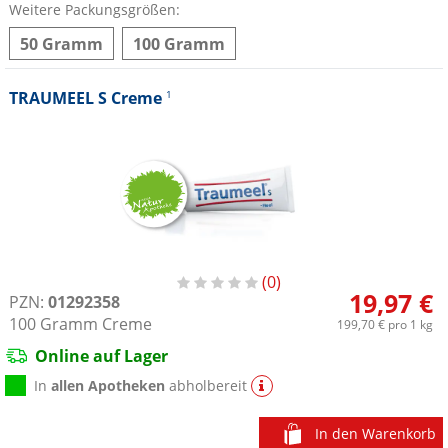
Weitere Packungsgrößen:
50 Gramm
100 Gramm
TRAUMEEL S Creme
1
0
19,97 €
PZN:
01292358
100
Gramm
Creme
199,70 €
pro 1 kg
Online auf Lager
In
allen Apotheken
abholbereit
In den Warenkorb