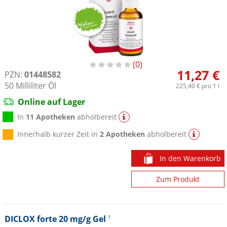
0
11,27 €
PZN:
01448582
50
Milliliter
Öl
225,40 €
pro 1 l
Online auf Lager
In
11 Apotheken
abholbereit
Innerhalb kurzer Zeit in
2 Apotheken
abholbereit
In den Warenkorb
Zum Produkt
DICLOX forte 20 mg/g Gel
1