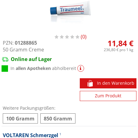
0
11,84 €
PZN:
01288865
50
Gramm
Creme
236,80 €
pro 1 kg
Online auf Lager
In
allen Apotheken
abholbereit
In den Warenkorb
Zum Produkt
Weitere Packungsgrößen:
100 Gramm
850 Gramm
VOLTAREN Schmerzgel
1