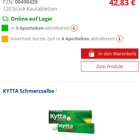
42,83 €
PZN:
00490429
120
Stück
Kautabletten
Online auf Lager
In
9 Apotheken
abholbereit
Innerhalb kurzer Zeit in
4 Apotheken
abholbereit
In den Warenkorb
Zum Produkt
KYTTA Schmerzsalbe
1