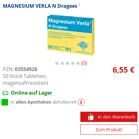
MAGNESIUM VERLA N Dragees
1
0
6,55 €
PZN:
03554928
50
Stück
Tabletten,
magensaftresistent
Online auf Lager
In
allen Apotheken
abholbereit
In den Warenkorb
Zum Produkt