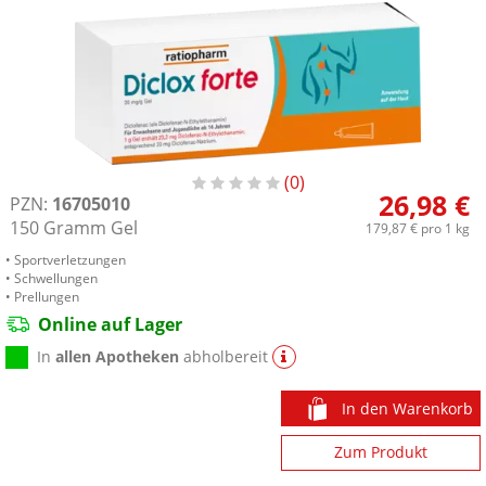
0
26,98 €
PZN:
16705010
150
Gramm
Gel
179,87 €
pro 1 kg
• Sportverletzungen
• Schwellungen
• Prellungen
Online auf Lager
In
allen Apotheken
abholbereit
In den Warenkorb
Zum Produkt