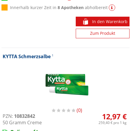
Innerhalb kurzer Zeit in
8 Apotheken
abholbereit
In den Warenkorb
Zum Produkt
KYTTA Schmerzsalbe
1
0
12,97 €
PZN:
10832842
50
Gramm
Creme
259,40 €
pro 1 kg