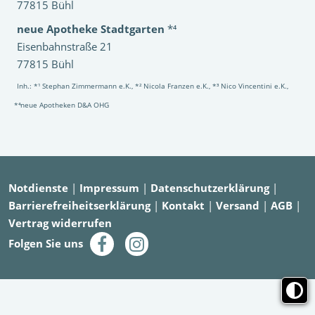
77815 Bühl
neue Apotheke Stadtgarten
*⁴
Eisenbahnstraße 21
77815 Bühl
Inh.: *¹ Stephan Zimmermann e.K., *² Nicola Franzen e.K., *³ Nico Vincentini e.K.,
*⁴neue Apotheken D&A OHG
Notdienste
|
Impressum
|
Datenschutzerklärung
|
Barrierefreiheitserklärung
|
Kontakt
|
Versand
|
AGB
|
Vertrag widerrufen
Folgen Sie uns