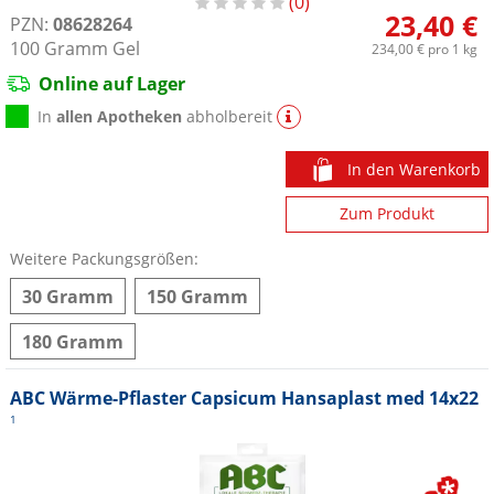
0
23,40 €
PZN:
08628264
100
Gramm
Gel
234,00 €
pro 1 kg
Online auf Lager
In
allen Apotheken
abholbereit
In den Warenkorb
Zum Produkt
Weitere Packungsgrößen:
30 Gramm
150 Gramm
180 Gramm
ABC Wärme-Pflaster Capsicum Hansaplast med 14x22
1
*