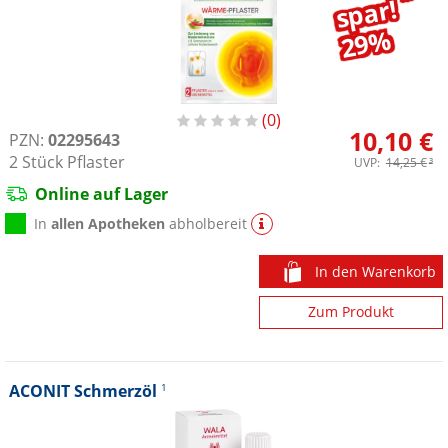
spar!
29%
0
10,10 €
PZN:
02295643
2
Stück
Pflaster
UVP:
14,25 €
³
Online auf Lager
In
allen Apotheken
abholbereit
In den Warenkorb
Zum Produkt
ACONIT Schmerzöl
1