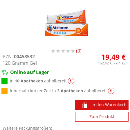
0
19,49 €
PZN:
00458532
120
Gramm
Gel
162,42 €
pro 1 kg
Online auf Lager
In
10 Apotheken
abholbereit
Innerhalb kurzer Zeit in
3 Apotheken
abholbereit
In den Warenkorb
Zum Produkt
Weitere Packungsgrößen: