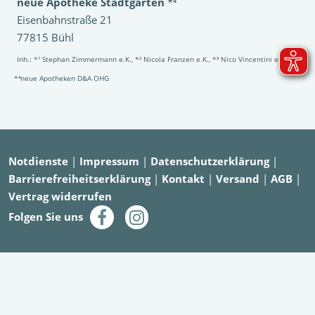
neue Apotheke Stadtgarten
*⁴
Eisenbahnstraße 21
77815 Bühl
Inh.: *¹ Stephan Zimmermann e.K., *² Nicola Franzen e.K., *³ Nico Vincentini e.K.,
*⁴neue Apotheken D&A OHG
Notdienste
|
Impressum
|
Datenschutzerklärung
|
Barrierefreiheitserklärung
|
Kontakt
|
Versand
|
AGB
|
Vertrag widerrufen
Folgen Sie uns