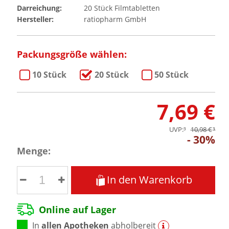
Darreichung:
20
Stück
Filmtabletten
Hersteller:
ratiopharm GmbH
Packungsgröße wählen:
10 Stück
20 Stück
50 Stück
7,69 €
UVP:
³
10,98 €
³
30%
Menge:
In den Warenkorb
Online auf Lager
In
allen Apotheken
abholbereit