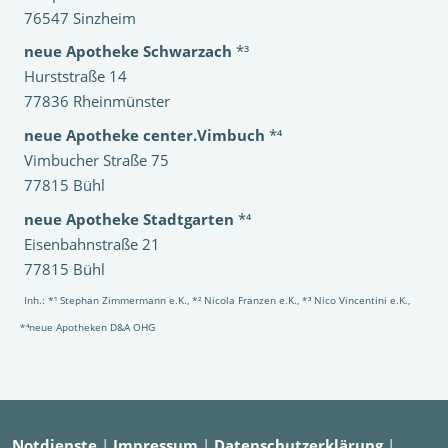
76547 Sinzheim
neue Apotheke Schwarzach
*³
Hurststraße 14
77836 Rheinmünster
neue Apotheke center.Vimbuch
*⁴
Vimbucher Straße 75
77815 Bühl
neue Apotheke Stadtgarten
*⁴
Eisenbahnstraße 21
77815 Bühl
Inh.: *¹ Stephan Zimmermann e.K., *² Nicola Franzen e.K., *³ Nico Vincentini e.K.,
*⁴neue Apotheken D&A OHG
Notdienste
|
Impressum
|
Datenschutzerklärung
|