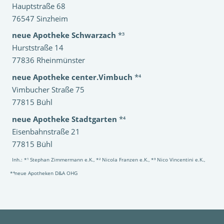
Hauptstraße 68
76547 Sinzheim
neue Apotheke Schwarzach
*³
Hurststraße 14
77836 Rheinmünster
neue Apotheke center.Vimbuch
*⁴
Vimbucher Straße 75
77815 Bühl
neue Apotheke Stadtgarten
*⁴
Eisenbahnstraße 21
77815 Bühl
Inh.: *¹ Stephan Zimmermann e.K., *² Nicola Franzen e.K., *³ Nico Vincentini e.K.,
*⁴neue Apotheken D&A OHG