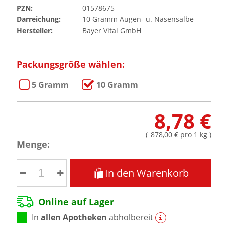
PZN:
01578675
Darreichung:
10
Gramm
Augen- u. Nasensalbe
Hersteller:
Bayer Vital GmbH
Packungsgröße wählen:
5 Gramm
10 Gramm
8,78 €
(
878,00 €
pro 1 kg
)
Menge:
In den Warenkorb
Online auf Lager
In
allen Apotheken
abholbereit