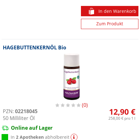
In den Warenkorb
Zum Produkt
HAGEBUTTENKERNÖL Bio
0
12,90 €
PZN:
02218045
50
Milliliter
Öl
258,00 €
pro 1 l
Online auf Lager
In
2 Apotheken
abholbereit