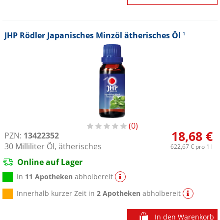
JHP Rödler Japanisches Minzöl ätherisches Öl
1
0
18,68 €
PZN:
13422352
30
Milliliter
Öl, ätherisches
622,67 €
pro 1 l
Online auf Lager
In
11 Apotheken
abholbereit
Innerhalb kurzer Zeit in
2 Apotheken
abholbereit
In den Warenkorb