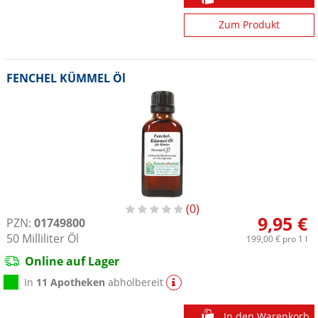
Zum Produkt
FENCHEL KÜMMEL Öl
0
9,95 €
PZN:
01749800
50
Milliliter
Öl
199,00 €
pro 1 l
Online auf Lager
In
11 Apotheken
abholbereit
In den Warenkorb