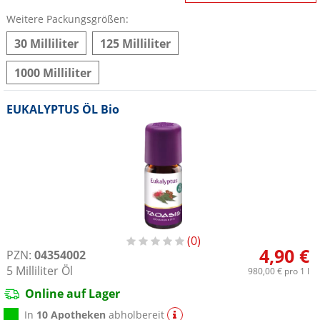
Weitere Packungsgrößen:
30 Milliliter
125 Milliliter
1000 Milliliter
EUKALYPTUS ÖL Bio
0
4,90 €
PZN:
04354002
5
Milliliter
Öl
980,00 €
pro 1 l
Online auf Lager
In
10 Apotheken
abholbereit