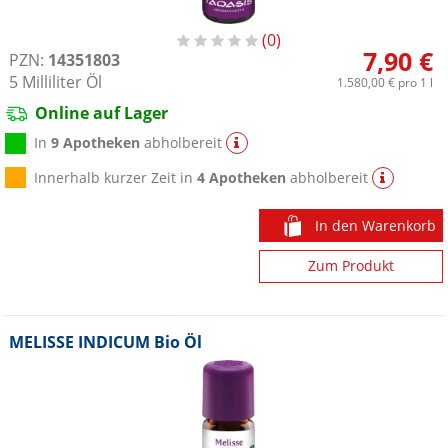
0
7,90 €
PZN:
14351803
5
Milliliter
Öl
1.580,00 €
pro 1 l
Online auf Lager
In
9 Apotheken
abholbereit
Innerhalb kurzer Zeit in
4 Apotheken
abholbereit
In den Warenkorb
Zum Produkt
MELISSE INDICUM Bio Öl