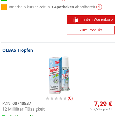
Innerhalb kurzer Zeit in
3 Apotheken
abholbereit
In den Warenkorb
Zum Produkt
OLBAS Tropfen
1
0
7,29 €
PZN:
00740837
12
Milliliter
Flüssigkeit
607,50 €
pro 1 l