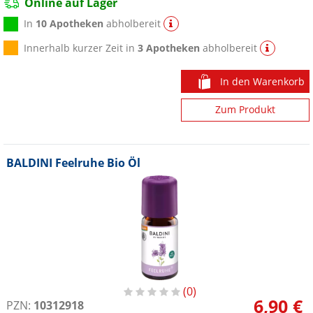
Online auf Lager
In
10 Apotheken
abholbereit
Innerhalb kurzer Zeit in
3 Apotheken
abholbereit
In den Warenkorb
Zum Produkt
BALDINI Feelruhe Bio Öl
0
6,90 €
PZN:
10312918