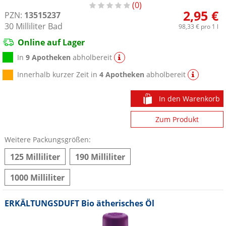
0
2,95 €
PZN:
13515237
30
Milliliter
Bad
98,33 €
pro 1 l
Online auf Lager
In
9 Apotheken
abholbereit
Innerhalb kurzer Zeit in
4 Apotheken
abholbereit
In den Warenkorb
Zum Produkt
Weitere Packungsgrößen:
125 Milliliter
190 Milliliter
1000 Milliliter
ERKÄLTUNGSDUFT Bio ätherisches Öl