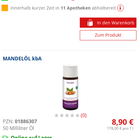
Innerhalb kurzer Zeit in
11 Apotheken
abholbereit
In den Warenkorb
Zum Produkt
MANDELÖL kbA
0
8,90 €
PZN:
01886307
50
Milliliter
Öl
178,00 €
pro 1 l
Online auf Lager