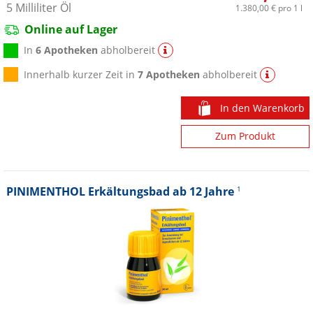
5
Milliliter
Öl
1.380,00 €
pro 1 l
Online auf Lager
In
6 Apotheken
abholbereit
Innerhalb kurzer Zeit in
7 Apotheken
abholbereit
In den Warenkorb
Zum Produkt
PINIMENTHOL Erkältungsbad ab 12 Jahre
1