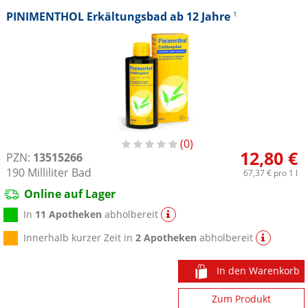
PINIMENTHOL Erkältungsbad ab 12 Jahre
1
0
12,80 €
PZN:
13515266
190
Milliliter
Bad
67,37 €
pro 1 l
Online auf Lager
In
11 Apotheken
abholbereit
Innerhalb kurzer Zeit in
2 Apotheken
abholbereit
In den Warenkorb
Zum Produkt