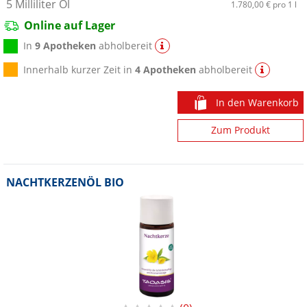
5
Milliliter
Öl
1.780,00 €
pro 1 l
Online auf Lager
In
9 Apotheken
abholbereit
Innerhalb kurzer Zeit in
4 Apotheken
abholbereit
In den Warenkorb
Zum Produkt
NACHTKERZENÖL BIO