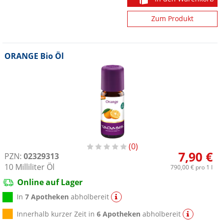
Zum Produkt
ORANGE Bio Öl
0
7,90 €
PZN:
02329313
10
Milliliter
Öl
790,00 €
pro 1 l
Online auf Lager
In
7 Apotheken
abholbereit
Innerhalb kurzer Zeit in
6 Apotheken
abholbereit