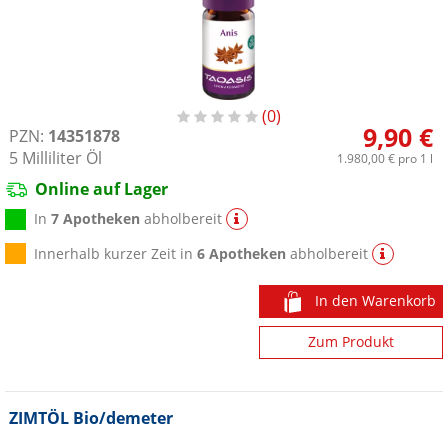
0
9,90 €
PZN:
14351878
5
Milliliter
Öl
1.980,00 €
pro 1 l
Online auf Lager
In
7 Apotheken
abholbereit
Innerhalb kurzer Zeit in
6 Apotheken
abholbereit
In den Warenkorb
Zum Produkt
ZIMTÖL Bio/demeter