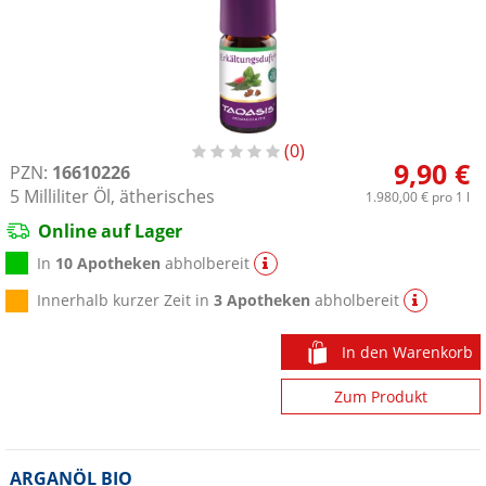
0
9,90 €
PZN:
16610226
5
Milliliter
Öl, ätherisches
1.980,00 €
pro 1 l
Online auf Lager
In
10 Apotheken
abholbereit
Innerhalb kurzer Zeit in
3 Apotheken
abholbereit
In den Warenkorb
Zum Produkt
ARGANÖL BIO