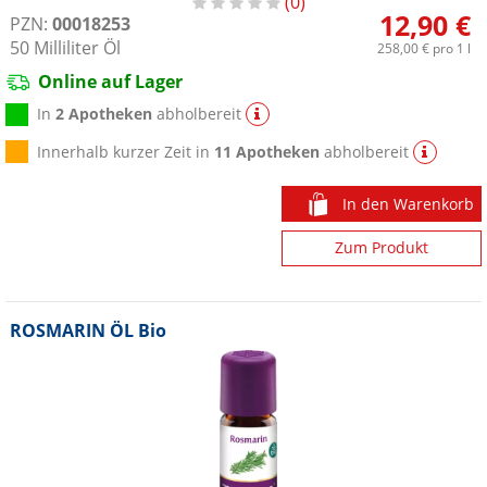
0
12,90 €
PZN:
00018253
50
Milliliter
Öl
258,00 €
pro 1 l
Online auf Lager
In
2 Apotheken
abholbereit
Innerhalb kurzer Zeit in
11 Apotheken
abholbereit
In den Warenkorb
Zum Produkt
ROSMARIN ÖL Bio