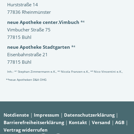
Hurststraße 14
77836 Rheinmünster
neue Apotheke center.Vimbuch
*⁴
Vimbucher Straße 75
77815 Bühl
neue Apotheke Stadtgarten
*⁴
Eisenbahnstraße 21
77815 Bühl
Inh.: *¹ Stephan Zimmermann e.K., *² Nicola Franzen e.K., *³ Nico Vincentini e.K.,
*⁴neue Apotheken D&A OHG
Notdienste
|
Impressum
|
Datenschutzerklärung
|
Barrierefreiheitserklärung
|
Kontakt
|
Versand
|
AGB
|
Vertrag widerrufen