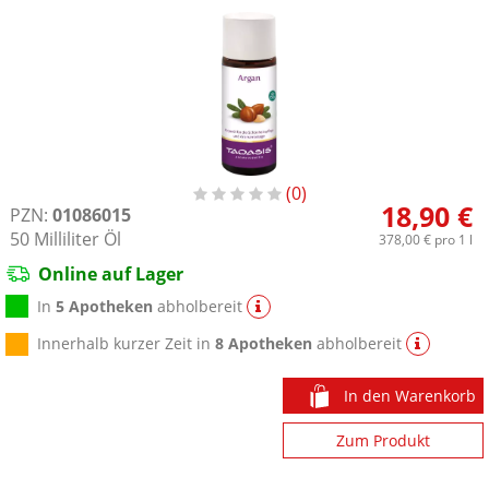
0
18,90 €
PZN:
01086015
50
Milliliter
Öl
378,00 €
pro 1 l
Online auf Lager
In
5 Apotheken
abholbereit
Innerhalb kurzer Zeit in
8 Apotheken
abholbereit
In den Warenkorb
Zum Produkt