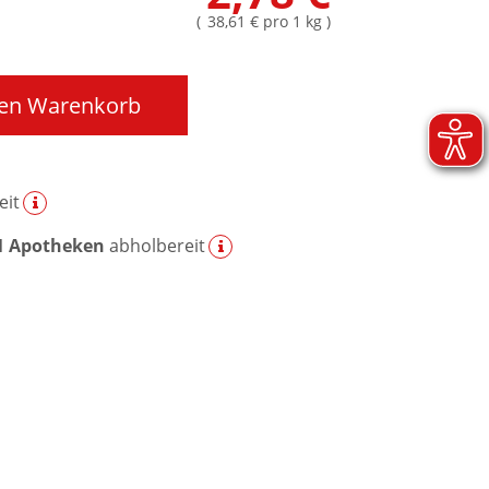
(
38,61 €
pro 1 kg
)
den Warenkorb
eit
1 Apotheken
abholbereit