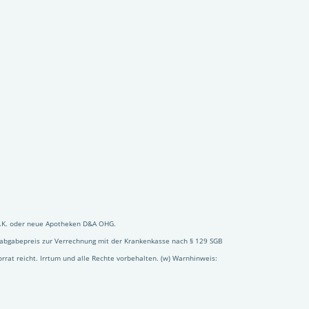
 e.K. oder neue Apotheken D&A OHG.
enabgabepreis zur Verrechnung mit der Krankenkasse nach § 129 SGB
orrat reicht. Irrtum und alle Rechte vorbehalten. (w) Warnhinweis: