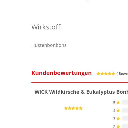
Wirkstoff
Hustenbonbons
Kundenbewertungen
(
Bewer
WICK Wildkirsche & Eukalyptus Bonb
5
4
3
2