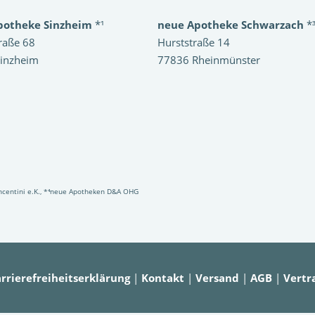
potheke Sinzheim
*¹
neue Apotheke Schwarzach
*
raße 68
Hurststraße 14
inzheim
77836 Rheinmünster
Vincentini e.K., *⁴neue Apotheken D&A OHG
rrierefreiheitserklärung
|
Kontakt
|
Versand
|
AGB
|
Vertr