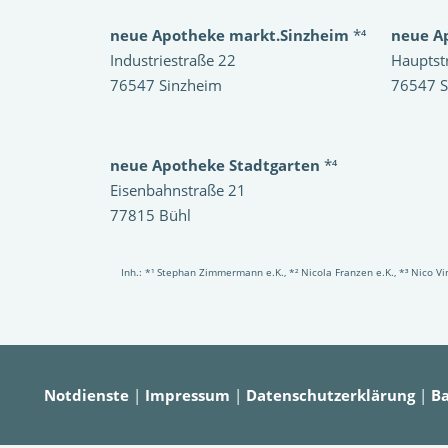
neue Apotheke markt.Sinzheim
*⁴
neue A
Industriestraße 22
Hauptst
76547 Sinzheim
76547 S
neue Apotheke Stadtgarten
*⁴
Eisenbahnstraße 21
77815 Bühl
Inh.: *¹ Stephan Zimmermann e.K., *² Nicola Franzen e.K., *³ Nico 
Notdienste
|
Impressum
|
Datenschutzerklärung
|
Ba