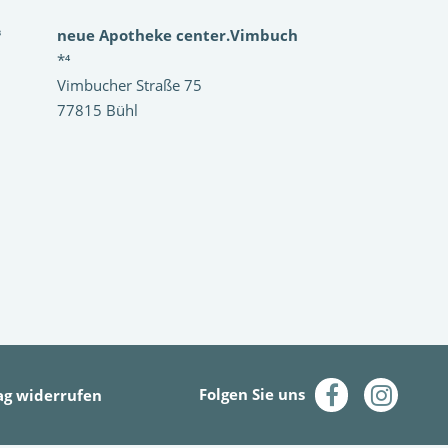
³
neue Apotheke center.Vimbuch
*⁴
Vimbucher Straße 75
77815 Bühl
ag widerrufen
Folgen Sie uns