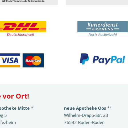
 vor Ort!
potheke Mitte
*¹
neue Apotheke Oos
*¹
eg 5
Wilhelm-Drapp-Str. 23
ffezheim
76532 Baden-Baden