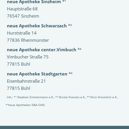
neue Apotheke Sinzheim
*¹
Hauptstraße 68
76547 Sinzheim
neue Apotheke Schwarzach
*³
Hurststraße 14
77836 Rheinmünster
neue Apotheke center.Vimbuch
*⁴
Vimbucher Straße 75
77815 Bühl
neue Apotheke Stadtgarten
*⁴
Eisenbahnstraße 21
77815 Bühl
Inh.: *¹ Stephan Zimmermann e.K., *² Nicola Franzen e.K., *³ Nico Vincentini e.K.,
*⁴neue Apotheken D&A OHG