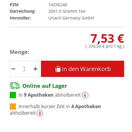
PZN:
14256246
Darreichung:
20X1.0
Gramm
Tee
Hersteller:
Uriach Germany GmbH
7,53 €
(
376,50 €
pro 1 kg
)
Menge:
In den Warenkorb
Online auf Lager
In
9 Apotheken
abholbereit
Innerhalb kurzer Zeit in
4 Apotheken
abholbereit