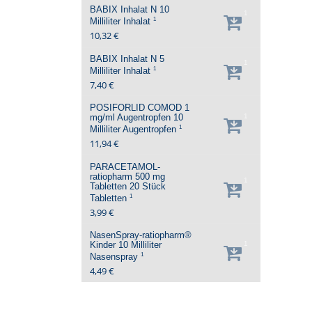
BABIX Inhalat N
10
1
1
Milliliter
Inhalat
10,32 €
BABIX Inhalat N
5
1
1
Milliliter
Inhalat
7,40 €
POSIFORLID COMOD 1
mg/ml Augentropfen
10
1
1
Milliliter
Augentropfen
11,94 €
PARACETAMOL-
ratiopharm 500 mg
1
Tabletten
20 Stück
1
Tabletten
3,99 €
NasenSpray-ratiopharm®
Kinder
10 Milliliter
1
1
Nasenspray
4,49 €