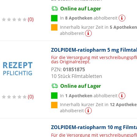
Online auf Lager
In
8 Apotheken
abholbereit
0
Innerhalb kurzer Zeit in
5 Apotheke
abholbereit
ZOLPIDEM-ratiopharm 5 mg Filmta
Für die Versorgung mit verschreibungspf
das Originalrezept.
PZN:
01851875
10
Stück
Filmtabletten
Online auf Lager
In
1 Apotheken
abholbereit
0
Innerhalb kurzer Zeit in
12 Apotheke
abholbereit
ZOLPIDEM-ratiopharm 10 mg Filmt
Für die Versorgung mit verschreibungspf