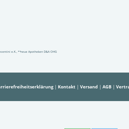
Vincentini e.K., *⁴neue Apotheken D&A OHG
rrierefreiheitserklärung
|
Kontakt
|
Versand
|
AGB
|
Vertr