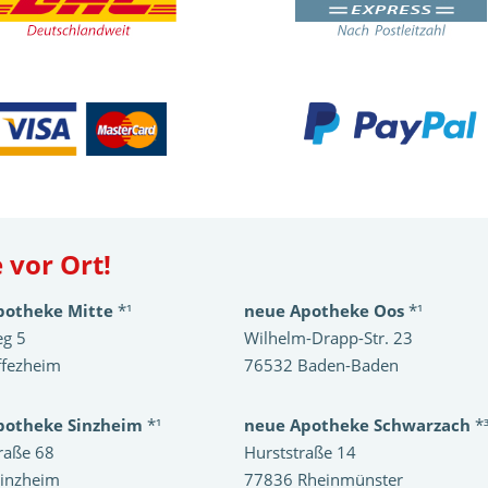
 vor Ort!
potheke Mitte
*¹
neue Apotheke Oos
*¹
eg 5
Wilhelm-Drapp-Str. 23
ffezheim
76532 Baden-Baden
potheke Sinzheim
*¹
neue Apotheke Schwarzach
*
raße 68
Hurststraße 14
inzheim
77836 Rheinmünster