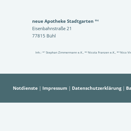
neue Apotheke Stadtgarten
*⁴
Eisenbahnstraße 21
77815 Bühl
Inh.: *¹ Stephan Zimmermann e.K., *² Nicola Franzen e.K., *³ Nico 
Notdienste
|
Impressum
|
Datenschutzerklärung
|
Ba