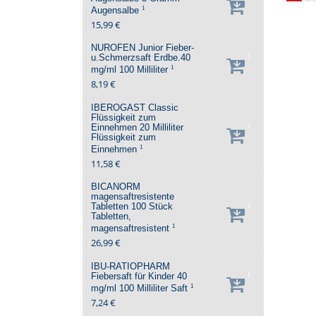
1
Augensalbe
15,99 €
NUROFEN Junior Fieber-
u.Schmerzsaft Erdbe.40
1
1
mg/ml
100 Milliliter
8,19 €
IBEROGAST Classic
Flüssigkeit zum
Einnehmen
20 Milliliter
1
Flüssigkeit zum
1
Einnehmen
11,58 €
BICANORM
magensaftresistente
Tabletten
100 Stück
1
Tabletten,
1
magensaftresistent
26,99 €
IBU-RATIOPHARM
Fiebersaft für Kinder 40
1
1
mg/ml
100 Milliliter
Saft
7,24 €