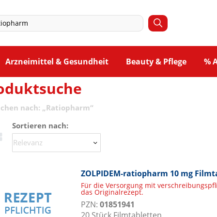
Arzneimittel & Gesundheit
Beauty & Pflege
% 
oduktsuche
uchen nach:
„
Ratiopharm
“
Sortieren nach:
ZOLPIDEM-ratiopharm 10 mg Filmt
Für die Versorgung mit verschreibungspf
das Originalrezept.
PZN:
01851941
20
Stück
Filmtabletten