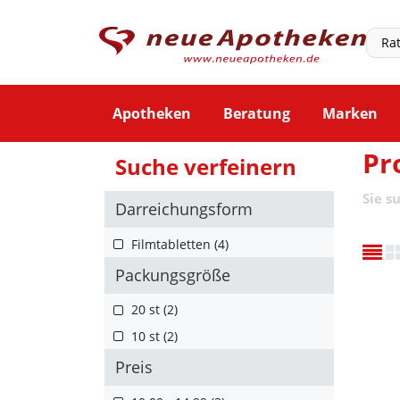
Apotheken
Beratung
Marken
Pr
Suche verfeinern
Sie s
Darreichungsform
Filmtabletten (4)
Packungsgröße
20 st (2)
10 st (2)
Preis