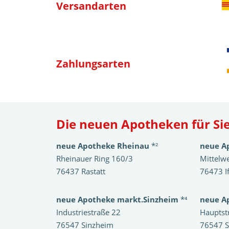
Versandarten
Zahlungsarten
Die neuen Apotheken für Sie
neue Apotheke Rheinau
*²
neue A
Rheinauer Ring 160/3
Mittelw
76437 Rastatt
76473 I
neue Apotheke markt.Sinzheim
*⁴
neue A
Industriestraße 22
Hauptst
76547 Sinzheim
76547 S