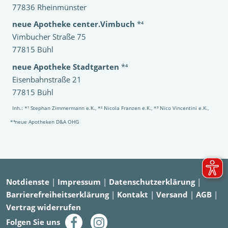
77836 Rheinmünster
neue Apotheke center.Vimbuch
*⁴
Vimbucher Straße 75
77815 Bühl
neue Apotheke Stadtgarten
*⁴
Eisenbahnstraße 21
77815 Bühl
Inh.: *¹ Stephan Zimmermann e.K., *² Nicola Franzen e.K., *³ Nico Vincentini e.K.,
*⁴neue Apotheken D&A OHG
Notdienste
|
Impressum
|
Datenschutzerklärung
|
Barrierefreiheitserklärung
|
Kontakt
|
Versand
|
AGB
|
Vertrag widerrufen
Folgen Sie uns