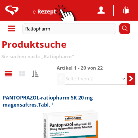
Produktsuche
Sie suchen nach:
„
Ratiopharm
“
Artikel 1 - 20 von
22
Sortieren
Vorherige
nach:
PANTOPRAZOL-ratiopharm SK 20 mg
magensaftres.Tabl.
1