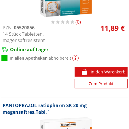
0
11,89 €
PZN:
05520856
14
Stück
Tabletten,
magensaftresistent
Online auf Lager
In
allen Apotheken
abholbereit
In den Warenkorb
Zum Produkt
PANTOPRAZOL-ratiopharm SK 20 mg
magensaftres.Tabl.
1