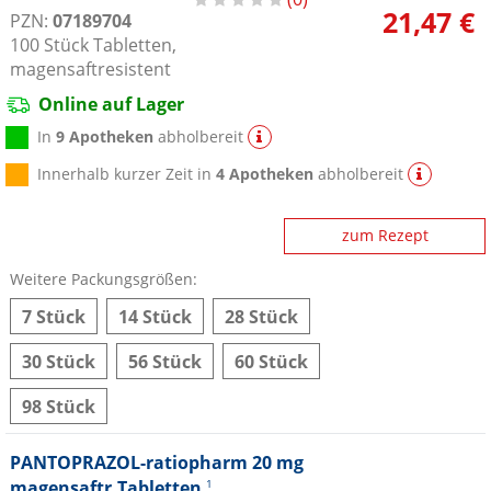
21,47 €
PZN:
07189704
100
Stück
Tabletten,
magensaftresistent
Online auf Lager
In
9 Apotheken
abholbereit
Innerhalb kurzer Zeit in
4 Apotheken
abholbereit
zum Rezept
Weitere Packungsgrößen:
7 Stück
14 Stück
28 Stück
30 Stück
56 Stück
60 Stück
98 Stück
PANTOPRAZOL-ratiopharm 20 mg
magensaftr.Tabletten
1