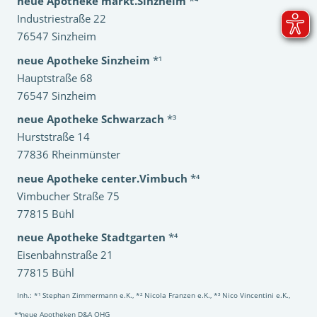
neue Apotheke markt.Sinzheim
*⁴
Industriestraße 22
76547 Sinzheim
neue Apotheke Sinzheim
*¹
Hauptstraße 68
76547 Sinzheim
neue Apotheke Schwarzach
*³
Hurststraße 14
77836 Rheinmünster
neue Apotheke center.Vimbuch
*⁴
Vimbucher Straße 75
77815 Bühl
neue Apotheke Stadtgarten
*⁴
Eisenbahnstraße 21
77815 Bühl
Inh.: *¹ Stephan Zimmermann e.K., *² Nicola Franzen e.K., *³ Nico Vincentini e.K.,
*⁴neue Apotheken D&A OHG