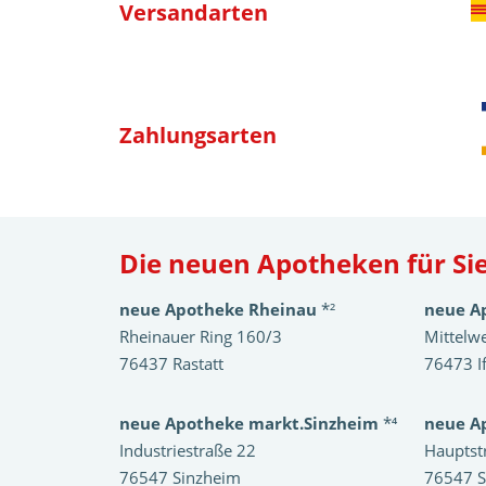
Versandarten
Zahlungsarten
Die neuen Apotheken für Sie
neue Apotheke Rheinau
*²
neue A
Rheinauer Ring 160/3
Mittelw
76437 Rastatt
76473 I
neue Apotheke markt.Sinzheim
*⁴
neue A
Industriestraße 22
Hauptst
76547 Sinzheim
76547 S