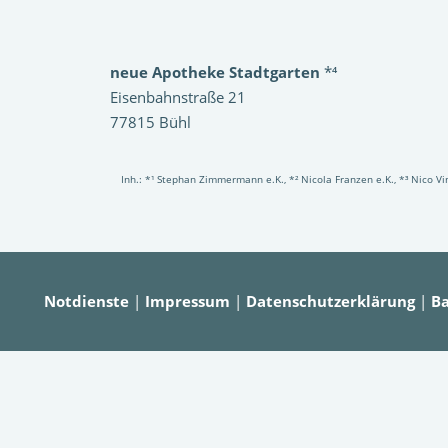
neue Apotheke Stadtgarten
*⁴
Eisenbahnstraße 21
77815 Bühl
Inh.: *¹ Stephan Zimmermann e.K., *² Nicola Franzen e.K., *³ Nico 
Notdienste
|
Impressum
|
Datenschutzerklärung
|
Ba