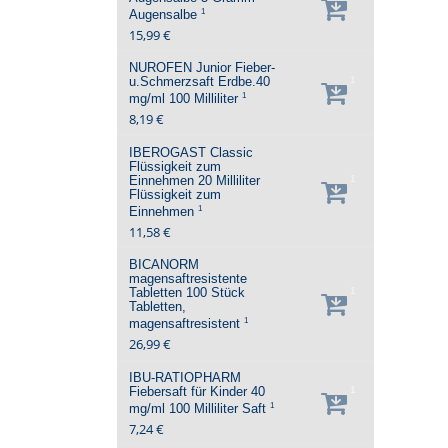
1
Augensalbe
15,99 €
NUROFEN Junior Fieber-
u.Schmerzsaft Erdbe.40
1
1
mg/ml
100 Milliliter
8,19 €
IBEROGAST Classic
Flüssigkeit zum
Einnehmen
20 Milliliter
1
Flüssigkeit zum
1
Einnehmen
11,58 €
BICANORM
magensaftresistente
Tabletten
100 Stück
1
Tabletten,
1
magensaftresistent
26,99 €
IBU-RATIOPHARM
Fiebersaft für Kinder 40
1
1
mg/ml
100 Milliliter
Saft
7,24 €