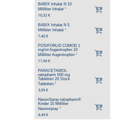
BABIX Inhalat N
10
1
1
Milliliter
Inhalat
10,32 €
BABIX Inhalat N
5
1
1
Milliliter
Inhalat
7,40 €
POSIFORLID COMOD 1
mg/ml Augentropfen
10
1
1
Milliliter
Augentropfen
11,94 €
PARACETAMOL-
ratiopharm 500 mg
1
Tabletten
20 Stück
1
Tabletten
3,99 €
NasenSpray-ratiopharm®
Kinder
10 Milliliter
1
1
Nasenspray
4,49 €