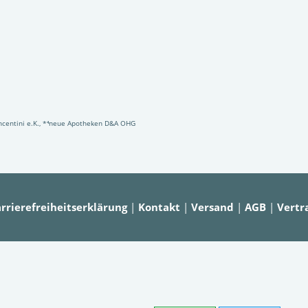
Vincentini e.K., *⁴neue Apotheken D&A OHG
rrierefreiheitserklärung
|
Kontakt
|
Versand
|
AGB
|
Vertr