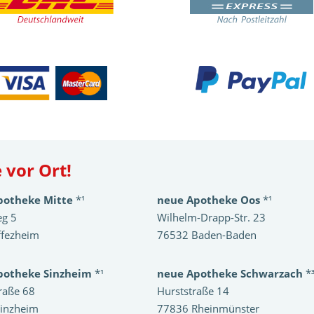
 vor Ort!
potheke Mitte
*¹
neue Apotheke Oos
*¹
eg 5
Wilhelm-Drapp-Str. 23
ffezheim
76532 Baden-Baden
potheke Sinzheim
*¹
neue Apotheke Schwarzach
*
raße 68
Hurststraße 14
inzheim
77836 Rheinmünster