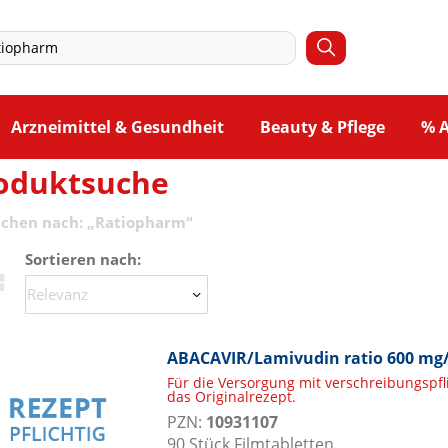
Arzneimittel & Gesundheit
Beauty & Pflege
% 
oduktsuche
uchen nach:
„
Ratiopharm
“
Sortieren nach:
ABACAVIR/Lamivudin ratio 600 mg/
Für die Versorgung mit verschreibungspf
das Originalrezept.
PZN:
10931107
90
Stück
Filmtabletten