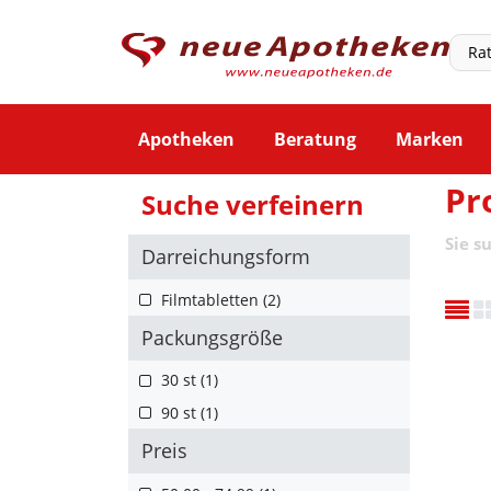
Apotheken
Beratung
Marken
Pr
Suche verfeinern
Sie s
Darreichungsform
Filmtabletten (2)
Packungsgröße
30 st (1)
90 st (1)
Preis