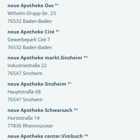
neue Apotheke Oos
*¹
Wilhelm-Drapp-Str. 23
76532 Baden-Baden
neue Apotheke Cité
*¹
Gewerbepark Cité 7
76532 Baden-Baden
neue Apotheke markt.Sinzheim
*⁴
Industriestraße 22
76547 Sinzheim
neue Apotheke Sinzheim
*¹
Hauptstraße 68
76547 Sinzheim
neue Apotheke Schwarzach
*³
Hurststraße 14
77836 Rheinmünster
neue Apotheke center.Vimbuch
*⁴