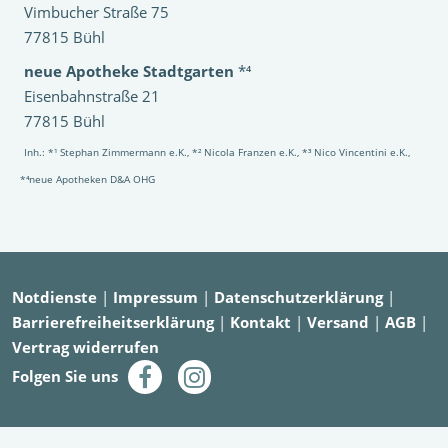
Vimbucher Straße 75
77815 Bühl
neue Apotheke Stadtgarten
*⁴
Eisenbahnstraße 21
77815 Bühl
Inh.: *¹ Stephan Zimmermann e.K., *² Nicola Franzen e.K., *³ Nico Vincentini e.K.,
*⁴neue Apotheken D&A OHG
Notdienste
|
Impressum
|
Datenschutzerklärung
|
Barrierefreiheitserklärung
|
Kontakt
|
Versand
|
AGB
|
Vertrag widerrufen
Folgen Sie uns