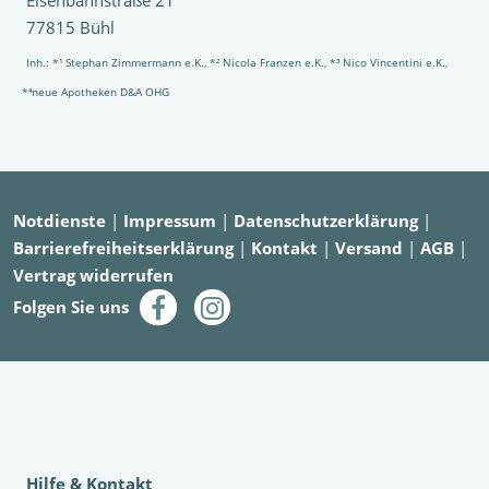
Eisenbahnstraße 21
77815 Bühl
Inh.: *¹ Stephan Zimmermann e.K., *² Nicola Franzen e.K., *³ Nico Vincentini e.K.,
*⁴neue Apotheken D&A OHG
Notdienste
|
Impressum
|
Datenschutzerklärung
|
Barrierefreiheitserklärung
|
Kontakt
|
Versand
|
AGB
|
Vertrag widerrufen
Folgen Sie uns
Hilfe & Kontakt