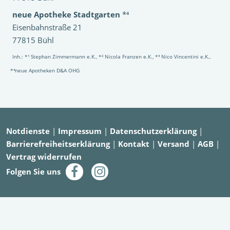
neue Apotheke Stadtgarten
*⁴
Eisenbahnstraße 21
77815 Bühl
Inh.: *¹ Stephan Zimmermann e.K., *² Nicola Franzen e.K., *³ Nico Vincentini e.K.,
*⁴neue Apotheken D&A OHG
Notdienste
|
Impressum
|
Datenschutzerklärung
|
Barrierefreiheitserklärung
|
Kontakt
|
Versand
|
AGB
|
Vertrag widerrufen
Folgen Sie uns