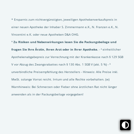
* Ersparnis zum nichtvergünstigten, jeweiligen Apothekenverkaufspreis in
einer neuen Apotheke der Inhaber S. Zimmermann e.K., N. Franzen e.K., N.
Vincentini e.K. oder neue Apotheken D&A OHG.
¹ Zu Risiken und Nebenwirkungen lesen Sie die Packungsbeilage und
fragen Sie Ihre Ärztin, Ihren Arzt oder in Ihrer Apotheke.
- ² einheitlicher
Apothekenabgabepreis zur Verrechnung mit der Krankenkasse nach § 129 SGB
V vor Abzug des Zwangsrabattes nach § 130 Abs. 1 SGB V (akt. 5 %) - ³
unverbindliche Preisempfehlung des Herstellers - Hinweis: Alle Preise inkl.
MwSt. solange Vorrat reicht. Irrtum und alle Rechte vorbehalten. (w)
Warnhinweis: Bei Schmerzen oder Fieber ohne ärztlichen Rat nicht länger
anwenden als in der Packungsbeilage vorgegeben!