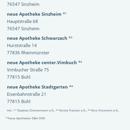
76547 Sinzheim
neue Apotheke Sinzheim
*¹
Hauptstraße 68
76547 Sinzheim
neue Apotheke Schwarzach
*³
Hurststraße 14
77836 Rheinmünster
neue Apotheke center.Vimbuch
*⁴
Vimbucher Straße 75
77815 Bühl
neue Apotheke Stadtgarten
*⁴
Eisenbahnstraße 21
77815 Bühl
Inh.: *¹ Stephan Zimmermann e.K., *² Nicola Franzen e.K., *³ Nico Vincentini e.K.,
*⁴neue Apotheken D&A OHG