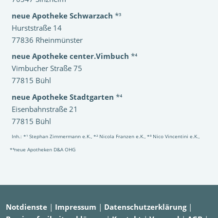
neue Apotheke Schwarzach
*³
Hurststraße 14
77836 Rheinmünster
neue Apotheke center.Vimbuch
*⁴
Vimbucher Straße 75
77815 Bühl
neue Apotheke Stadtgarten
*⁴
Eisenbahnstraße 21
77815 Bühl
Inh.: *¹ Stephan Zimmermann e.K., *² Nicola Franzen e.K., *³ Nico Vincentini e.K.,
*⁴neue Apotheken D&A OHG
Notdienste
|
Impressum
|
Datenschutzerklärung
|