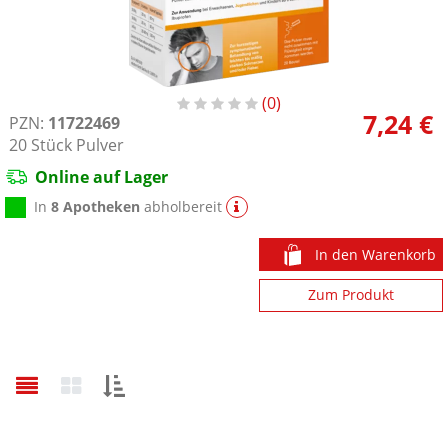
0
7,24 €
PZN:
11722469
20
Stück
Pulver
Online auf Lager
In
8 Apotheken
abholbereit
In den Warenkorb
Zum Produkt
Sortieren
nach: