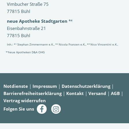
Vimbucher Straße 75
77815 Bühl
neue Apotheke Stadtgarten
*⁴
Eisenbahnstraße 21
77815 Bühl
Inh.: *¹ Stephan Zimmermann e.K., *² Nicola Franzen e.K., *³ Nico Vincentini e.K.,
*⁴neue Apotheken D&A OHG
Notdienste
|
Impressum
|
Datenschutzerklärung
|
Barrierefreiheitserklärung
|
Kontakt
|
Versand
|
AGB
|
Vertrag widerrufen
Folgen Sie uns