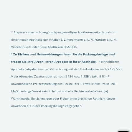
* Ersparnis zum nichtvergünstigten, jeweiligen Apothekenverkaufspreis in
einer neuen Apotheke der Inhaber S. Zimmermann e.K., N. Franzen e.K., N.
Vincentini e.K. oder neue Apotheken D&A OHG.
¹ Zu Risiken und Nebenwirkungen lesen Sie die Packungsbeilage und
fragen Sie Ihre Ärztin, Ihren Arzt oder in Ihrer Apotheke.
- ² einheitlicher
Apothekenabgabepreis zur Verrechnung mit der Krankenkasse nach § 129 SGB
V vor Abzug des Zwangsrabattes nach § 130 Abs. 1 SGB V (akt. 5 %) - ³
unverbindliche Preisempfehlung des Herstellers - Hinweis: Alle Preise inkl.
MwSt. solange Vorrat reicht. Irrtum und alle Rechte vorbehalten. (w)
Warnhinweis: Bei Schmerzen oder Fieber ohne ärztlichen Rat nicht länger
anwenden als in der Packungsbeilage vorgegeben!