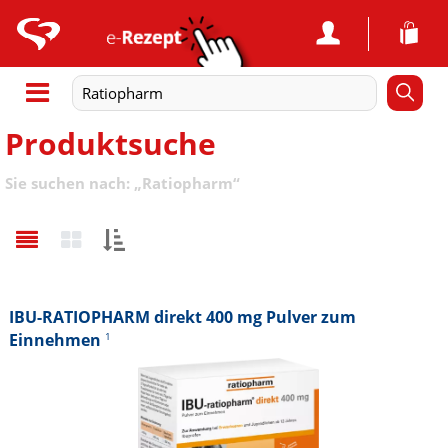
Produktsuche
Sie suchen nach:
„
Ratiopharm
“
Sortieren
nach:
IBU-RATIOPHARM direkt 400 mg Pulver zum
Einnehmen
1