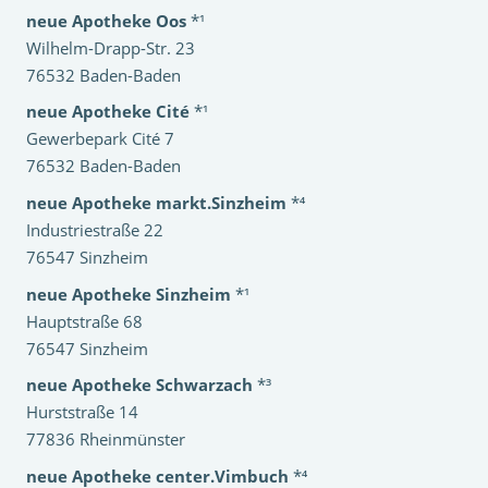
neue Apotheke Oos
*¹
Wilhelm-Drapp-Str. 23
76532 Baden-Baden
neue Apotheke Cité
*¹
Gewerbepark Cité 7
76532 Baden-Baden
neue Apotheke markt.Sinzheim
*⁴
Industriestraße 22
76547 Sinzheim
neue Apotheke Sinzheim
*¹
Hauptstraße 68
76547 Sinzheim
neue Apotheke Schwarzach
*³
Hurststraße 14
77836 Rheinmünster
neue Apotheke center.Vimbuch
*⁴