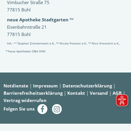
Vimbucher Straße 75
77815 Bühl
neue Apotheke Stadtgarten
*⁴
Eisenbahnstraße 21
77815 Bühl
Inh.: *¹ Stephan Zimmermann e.K., *² Nicola Franzen e.K., *³ Nico Vincentini e.K.,
*⁴neue Apotheken D&A OHG
Notdienste
|
Impressum
|
Datenschutzerklärung
|
Barrierefreiheitserklärung
|
Kontakt
|
Versand
|
AGB
|
Vertrag widerrufen
Folgen Sie uns