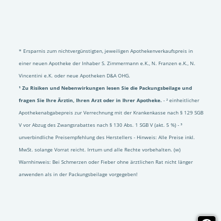
* Ersparnis zum nichtvergünstigten, jeweiligen Apothekenverkaufspreis in
einer neuen Apotheke der Inhaber S. Zimmermann e.K., N. Franzen e.K., N.
Vincentini e.K. oder neue Apotheken D&A OHG.
¹ Zu Risiken und Nebenwirkungen lesen Sie die Packungsbeilage und
fragen Sie Ihre Ärztin, Ihren Arzt oder in Ihrer Apotheke.
- ² einheitlicher
Apothekenabgabepreis zur Verrechnung mit der Krankenkasse nach § 129 SGB
V vor Abzug des Zwangsrabattes nach § 130 Abs. 1 SGB V (akt. 5 %) - ³
unverbindliche Preisempfehlung des Herstellers - Hinweis: Alle Preise inkl.
MwSt. solange Vorrat reicht. Irrtum und alle Rechte vorbehalten. (w)
Warnhinweis: Bei Schmerzen oder Fieber ohne ärztlichen Rat nicht länger
anwenden als in der Packungsbeilage vorgegeben!