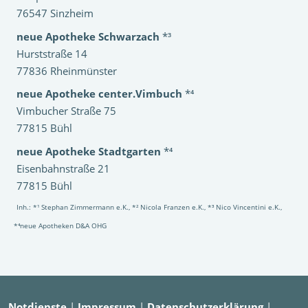
76547 Sinzheim
neue Apotheke Schwarzach
*³
Hurststraße 14
77836 Rheinmünster
neue Apotheke center.Vimbuch
*⁴
Vimbucher Straße 75
77815 Bühl
neue Apotheke Stadtgarten
*⁴
Eisenbahnstraße 21
77815 Bühl
Inh.: *¹ Stephan Zimmermann e.K., *² Nicola Franzen e.K., *³ Nico Vincentini e.K.,
*⁴neue Apotheken D&A OHG
Notdienste
|
Impressum
|
Datenschutzerklärung
|