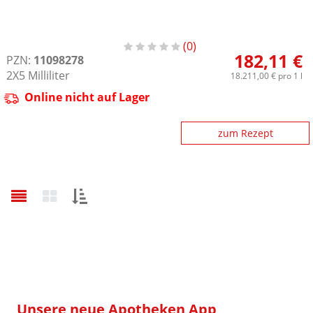
0
182,11 €
PZN:
11098278
2X5
Milliliter
18.211,00 €
pro 1 l
Online nicht auf Lager
zum Rezept
Sortieren
nach:
Unsere neue Apotheken App