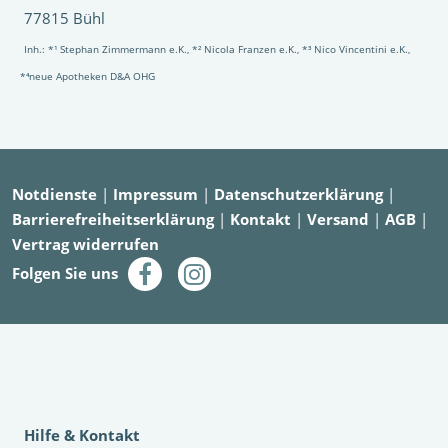
77815 Bühl
Inh.: *¹ Stephan Zimmermann e.K., *² Nicola Franzen e.K., *³ Nico Vincentini e.K.,
*⁴neue Apotheken D&A OHG
Notdienste
|
Impressum
|
Datenschutzerklärung
|
Barrierefreiheitserklärung
|
Kontakt
|
Versand
|
AGB
|
Vertrag widerrufen
Folgen Sie uns
Hilfe & Kontakt