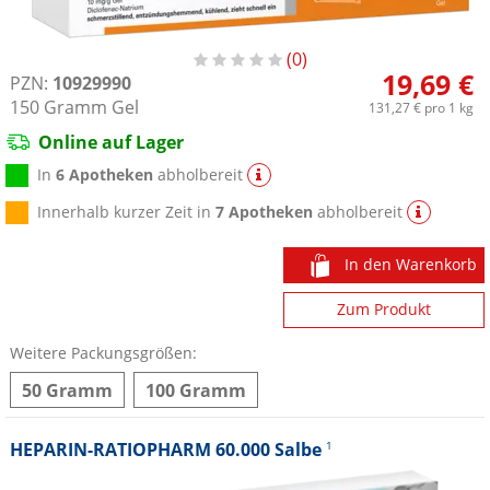
0
19,69 €
PZN:
10929990
150
Gramm
Gel
131,27 €
pro 1 kg
Online auf Lager
In
6 Apotheken
abholbereit
Innerhalb kurzer Zeit in
7 Apotheken
abholbereit
In den Warenkorb
Zum Produkt
Weitere Packungsgrößen:
50 Gramm
100 Gramm
HEPARIN-RATIOPHARM 60.000 Salbe
1