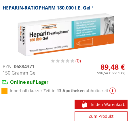
HEPARIN-RATIOPHARM 180.000 I.E. Gel
1
0
89,48 €
PZN:
06884371
150
Gramm
Gel
596,54 €
pro 1 kg
Online auf Lager
Innerhalb kurzer Zeit in
13 Apotheken
abholbereit
In den Warenkorb
Zum Produkt