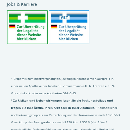
Jobs & Karriere
* Ersparnis zum nichtvergünstigten, jeweiligen Apothekenverkaufspreis in
einer neuen Apotheke der Inhaber S. Zimmermann e.K., N. Franzen e.K., N.
Vincentini e.K. oder neue Apotheken D&A OHG.
¹ Zu Risiken und Nebenwirkungen lesen Sie die Packungsbeilage und
fragen Sie Ihre Ärztin, Ihren Arzt oder in Ihrer Apotheke.
- ² einheitlicher
Apothekenabgabepreis zur Verrechnung mit der Krankenkasse nach § 129 SGB
V vor Abzug des Zwangsrabattes nach § 130 Abs. 1 SGB V (akt. 5 %) - ³
unverbindliche Preisempfehlung des Herstellers - Hinweis: Alle Preise inkl.