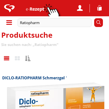
Produktsuche
Sie suchen nach:
„
Ratiopharm
“
Sortieren
nach:
DICLO-RATIOPHARM Schmerzgel
1