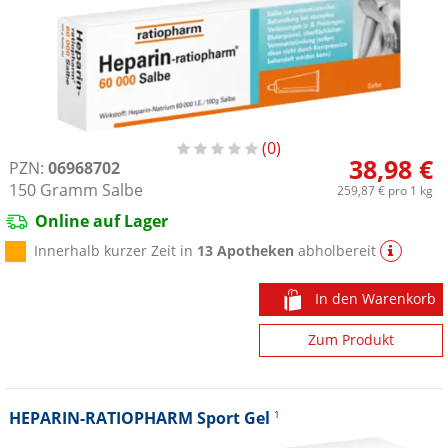
0
38,98 €
PZN:
06968702
150
Gramm
Salbe
259,87 €
pro 1 kg
Online auf Lager
Innerhalb kurzer Zeit in
13 Apotheken
abholbereit
In den Warenkorb
Zum Produkt
HEPARIN-RATIOPHARM Sport Gel
1