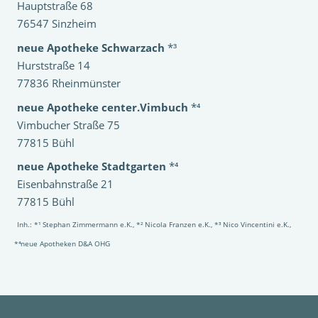
Hauptstraße 68
76547 Sinzheim
neue Apotheke Schwarzach
*³
Hurststraße 14
77836 Rheinmünster
neue Apotheke center.Vimbuch
*⁴
Vimbucher Straße 75
77815 Bühl
neue Apotheke Stadtgarten
*⁴
Eisenbahnstraße 21
77815 Bühl
Inh.: *¹ Stephan Zimmermann e.K., *² Nicola Franzen e.K., *³ Nico Vincentini e.K.,
*⁴neue Apotheken D&A OHG