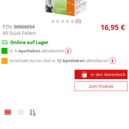
0
16,95 €
PZN:
00066654
40
Stück
Pellets
Online auf Lager
In
1 Apotheken
abholbereit
Innerhalb kurzer Zeit in
12 Apotheken
abholbereit
In den Warenkorb
Zum Produkt
Sortieren
nach: