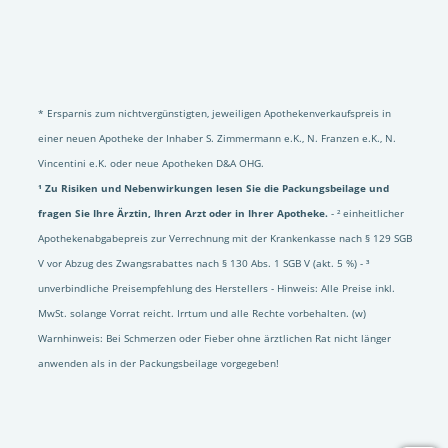
* Ersparnis zum nichtvergünstigten, jeweiligen Apothekenverkaufspreis in
einer neuen Apotheke der Inhaber S. Zimmermann e.K., N. Franzen e.K., N.
Vincentini e.K. oder neue Apotheken D&A OHG.
¹ Zu Risiken und Nebenwirkungen lesen Sie die Packungsbeilage und
fragen Sie Ihre Ärztin, Ihren Arzt oder in Ihrer Apotheke.
- ² einheitlicher
Apothekenabgabepreis zur Verrechnung mit der Krankenkasse nach § 129 SGB
V vor Abzug des Zwangsrabattes nach § 130 Abs. 1 SGB V (akt. 5 %) - ³
unverbindliche Preisempfehlung des Herstellers - Hinweis: Alle Preise inkl.
MwSt. solange Vorrat reicht. Irrtum und alle Rechte vorbehalten. (w)
Warnhinweis: Bei Schmerzen oder Fieber ohne ärztlichen Rat nicht länger
anwenden als in der Packungsbeilage vorgegeben!