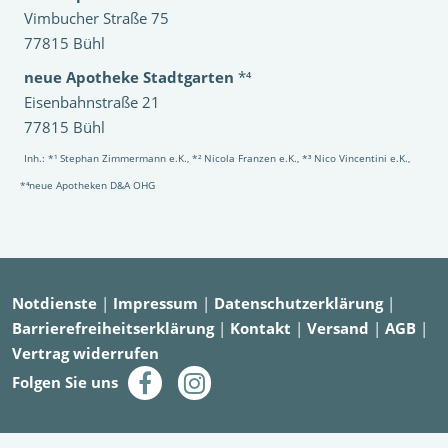
Vimbucher Straße 75
77815 Bühl
neue Apotheke Stadtgarten
*⁴
Eisenbahnstraße 21
77815 Bühl
Inh.: *¹ Stephan Zimmermann e.K., *² Nicola Franzen e.K., *³ Nico Vincentini e.K.,
*⁴neue Apotheken D&A OHG
Notdienste
|
Impressum
|
Datenschutzerklärung
|
Barrierefreiheitserklärung
|
Kontakt
|
Versand
|
AGB
|
Vertrag widerrufen
Folgen Sie uns