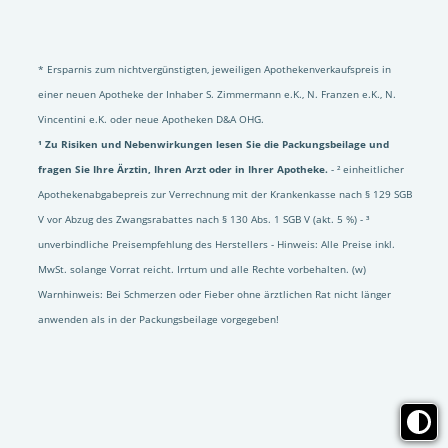
* Ersparnis zum nichtvergünstigten, jeweiligen Apothekenverkaufspreis in
einer neuen Apotheke der Inhaber S. Zimmermann e.K., N. Franzen e.K., N.
Vincentini e.K. oder neue Apotheken D&A OHG.
¹ Zu Risiken und Nebenwirkungen lesen Sie die Packungsbeilage und
fragen Sie Ihre Ärztin, Ihren Arzt oder in Ihrer Apotheke.
- ² einheitlicher
Apothekenabgabepreis zur Verrechnung mit der Krankenkasse nach § 129 SGB
V vor Abzug des Zwangsrabattes nach § 130 Abs. 1 SGB V (akt. 5 %) - ³
unverbindliche Preisempfehlung des Herstellers - Hinweis: Alle Preise inkl.
MwSt. solange Vorrat reicht. Irrtum und alle Rechte vorbehalten. (w)
Warnhinweis: Bei Schmerzen oder Fieber ohne ärztlichen Rat nicht länger
anwenden als in der Packungsbeilage vorgegeben!