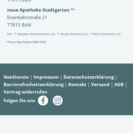
neue Apotheke Stadtgarten
*⁴
Eisenbahnstraße 21
77815 Bühl
Inh.: *¹ Stephan Zimmermann e.K., *² Nicola Franzen e.K., *³ Nico Vincentini e.K.,
*⁴neue Apotheken D&A OHG
Notdienste
|
Impressum
|
Datenschutzerklärung
|
Barrierefreiheitserklärung
|
Kontakt
|
Versand
|
AGB
|
Vertrag widerrufen
Folgen Sie uns