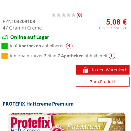
0
5,08 €
PZN:
03209108
47
Gramm
Creme
108,09 €
pro 1 kg
Online auf Lager
In
6 Apotheken
abholbereit
Innerhalb kurzer Zeit in
7 Apotheken
abholbereit
In den Warenkorb
Zum Produkt
PROTEFIX Haftcreme Premium