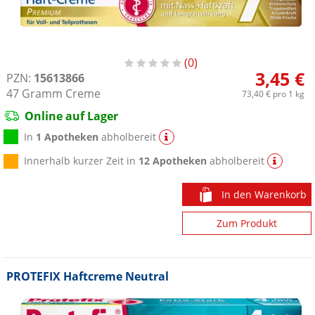
0
3,45 €
PZN:
15613866
47
Gramm
Creme
73,40 €
pro 1 kg
Online auf Lager
In
1 Apotheken
abholbereit
Innerhalb kurzer Zeit in
12 Apotheken
abholbereit
In den Warenkorb
Zum Produkt
PROTEFIX Haftcreme Neutral