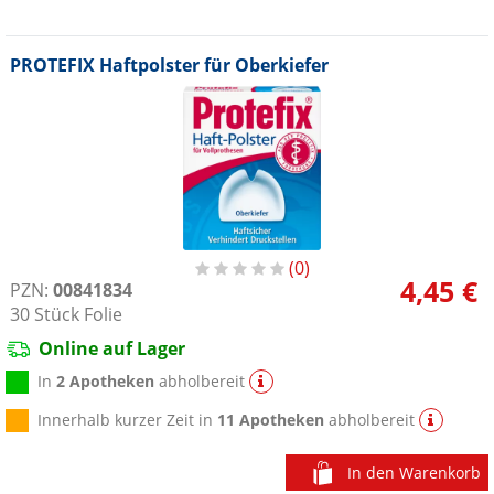
PROTEFIX Haftpolster für Oberkiefer
0
4,45 €
PZN:
00841834
30
Stück
Folie
Online auf Lager
In
2 Apotheken
abholbereit
Innerhalb kurzer Zeit in
11 Apotheken
abholbereit
In den Warenkorb