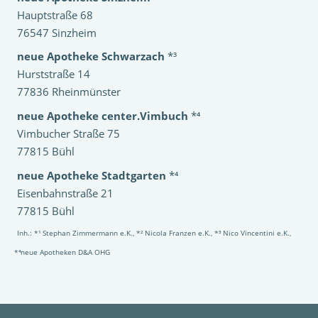
Hauptstraße 68
76547 Sinzheim
neue Apotheke Schwarzach
*³
Hurststraße 14
77836 Rheinmünster
neue Apotheke center.Vimbuch
*⁴
Vimbucher Straße 75
77815 Bühl
neue Apotheke Stadtgarten
*⁴
Eisenbahnstraße 21
77815 Bühl
Inh.: *¹ Stephan Zimmermann e.K., *² Nicola Franzen e.K., *³ Nico Vincentini e.K.,
*⁴neue Apotheken D&A OHG