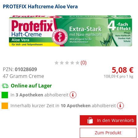
PROTEFIX Haftcreme Aloe Vera
0
5,08 €
PZN:
01028609
47
Gramm
Creme
108,09 €
pro 1 kg
Online auf Lager
In
3 Apotheken
abholbereit
Innerhalb kurzer Zeit in
10 Apotheken
abholbereit
In den Warenkorb
Zum Produkt