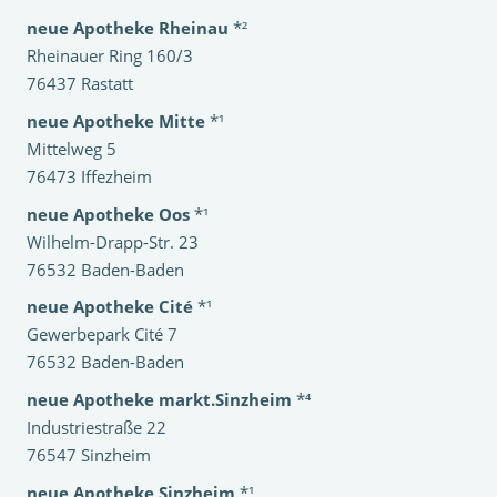
neue Apotheke Rheinau
*²
Rheinauer Ring 160/3
76437 Rastatt
neue Apotheke Mitte
*¹
Mittelweg 5
76473 Iffezheim
neue Apotheke Oos
*¹
Wilhelm-Drapp-Str. 23
76532 Baden-Baden
neue Apotheke Cité
*¹
Gewerbepark Cité 7
76532 Baden-Baden
neue Apotheke markt.Sinzheim
*⁴
Industriestraße 22
76547 Sinzheim
neue Apotheke Sinzheim
*¹