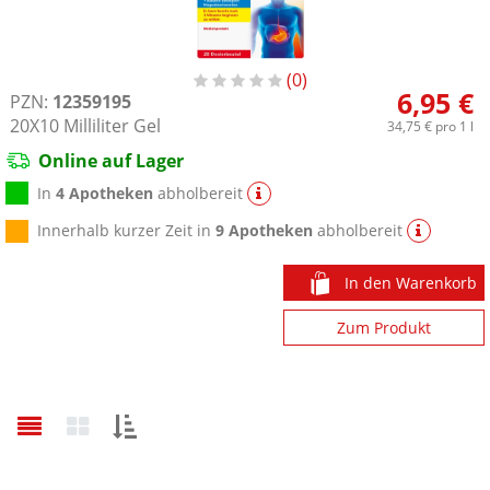
0
6,95 €
PZN:
12359195
20X10
Milliliter
Gel
34,75 €
pro 1 l
Online auf Lager
In
4 Apotheken
abholbereit
Innerhalb kurzer Zeit in
9 Apotheken
abholbereit
In den Warenkorb
Zum Produkt
Sortieren
nach: