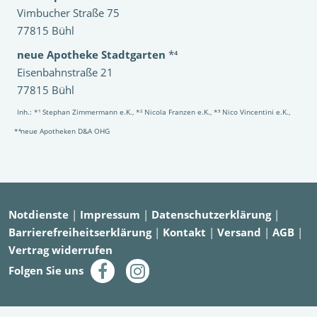
Vimbucher Straße 75
77815 Bühl
neue Apotheke Stadtgarten
*⁴
Eisenbahnstraße 21
77815 Bühl
Inh.: *¹ Stephan Zimmermann e.K., *² Nicola Franzen e.K., *³ Nico Vincentini e.K.,
*⁴neue Apotheken D&A OHG
Notdienste
|
Impressum
|
Datenschutzerklärung
|
Barrierefreiheitserklärung
|
Kontakt
|
Versand
|
AGB
|
Vertrag widerrufen
Folgen Sie uns