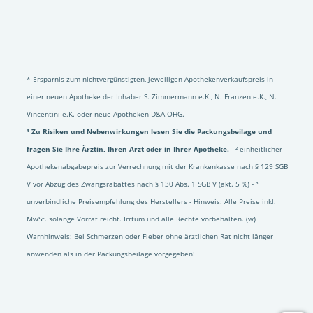
* Ersparnis zum nichtvergünstigten, jeweiligen Apothekenverkaufspreis in
einer neuen Apotheke der Inhaber S. Zimmermann e.K., N. Franzen e.K., N.
Vincentini e.K. oder neue Apotheken D&A OHG.
¹ Zu Risiken und Nebenwirkungen lesen Sie die Packungsbeilage und
fragen Sie Ihre Ärztin, Ihren Arzt oder in Ihrer Apotheke.
- ² einheitlicher
Apothekenabgabepreis zur Verrechnung mit der Krankenkasse nach § 129 SGB
V vor Abzug des Zwangsrabattes nach § 130 Abs. 1 SGB V (akt. 5 %) - ³
unverbindliche Preisempfehlung des Herstellers - Hinweis: Alle Preise inkl.
MwSt. solange Vorrat reicht. Irrtum und alle Rechte vorbehalten. (w)
Warnhinweis: Bei Schmerzen oder Fieber ohne ärztlichen Rat nicht länger
anwenden als in der Packungsbeilage vorgegeben!