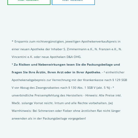
* Ersparnis zum nichtvergünstigten, jeweiligen Apothekenverkaufspreis in
einer neuen Apotheke der Inhaber S. Zimmermann e.K., N. Franzen e.K., N.
Vincentini e.K. oder neue Apotheken D&A OHG.
¹ Zu Risiken und Nebenwirkungen lesen Sie die Packungsbeilage und
fragen Sie Ihre Ärztin, Ihren Arzt oder in Ihrer Apotheke.
- ² einheitlicher
Apothekenabgabepreis zur Verrechnung mit der Krankenkasse nach § 129 SGB
V vor Abzug des Zwangsrabattes nach § 130 Abs. 1 SGB V (akt. 5 %) - ³
unverbindliche Preisempfehlung des Herstellers - Hinweis: Alle Preise inkl.
MwSt. solange Vorrat reicht. Irrtum und alle Rechte vorbehalten. (w)
Warnhinweis: Bei Schmerzen oder Fieber ohne ärztlichen Rat nicht länger
anwenden als in der Packungsbeilage vorgegeben!