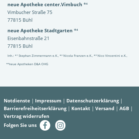
neue Apotheke center.Vimbuch
*⁴
Vimbucher Straße 75
77815 Bühl
neue Apotheke Stadtgarten
*⁴
Eisenbahnstraße 21
77815 Bühl
Inh.: *¹ Stephan Zimmermann e.K., *² Nicola Franzen e.K., *³ Nico Vincentini e.K.,
*⁴neue Apotheken D&A OHG
Notdienste
|
Impressum
|
Datenschutzerklärung
|
Barrierefreiheitserklärung
|
Kontakt
|
Versand
|
AGB
|
Vertrag widerrufen
Folgen Sie uns