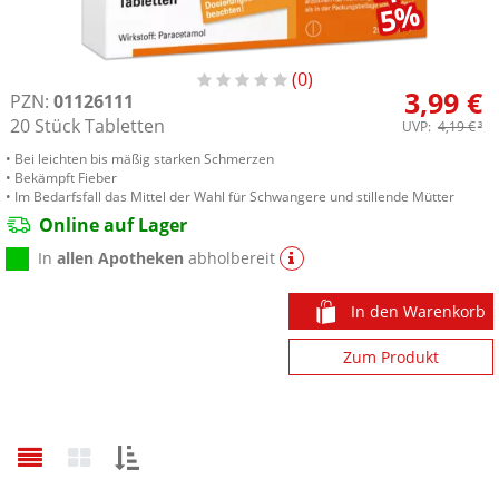
5%
0
3,99 €
PZN:
01126111
20
Stück
Tabletten
UVP:
4,19 €
³
• Bei leichten bis mäßig starken Schmerzen
• Bekämpft Fieber
• Im Bedarfsfall das Mittel der Wahl für Schwangere und stillende Mütter
Online auf Lager
In
allen Apotheken
abholbereit
In den Warenkorb
Zum Produkt
Sortieren