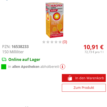
0
10,91 €
PZN:
16538233
150
Milliliter
72,73 €
pro 1 l
Online auf Lager
In
allen Apotheken
abholbereit
In den Warenkorb
Zum Produkt