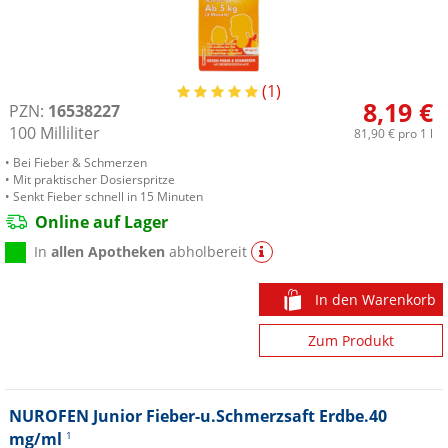
1
8,19 €
PZN:
16538227
100
Milliliter
81,90 €
pro 1 l
• Bei Fieber & Schmerzen
• Mit praktischer Dosierspritze
• Senkt Fieber schnell in 15 Minuten
Online auf Lager
In
allen Apotheken
abholbereit
In den Warenkorb
Zum Produkt
NUROFEN Junior Fieber-u.Schmerzsaft Erdbe.40
mg/ml
1