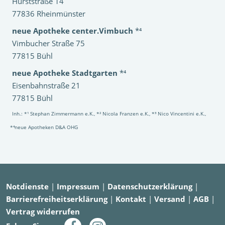
Hurststraße 14
77836 Rheinmünster
neue Apotheke center.Vimbuch
*⁴
Vimbucher Straße 75
77815 Bühl
neue Apotheke Stadtgarten
*⁴
Eisenbahnstraße 21
77815 Bühl
Inh.: *¹ Stephan Zimmermann e.K., *² Nicola Franzen e.K., *³ Nico Vincentini e.K.,
*⁴neue Apotheken D&A OHG
Notdienste
|
Impressum
|
Datenschutzerklärung
|
Barrierefreiheitserklärung
|
Kontakt
|
Versand
|
AGB
|
Vertrag widerrufen