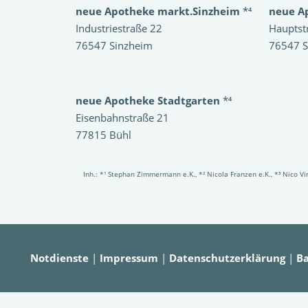
neue Apotheke markt.Sinzheim
*⁴
neue A
Industriestraße 22
Hauptst
76547 Sinzheim
76547 S
neue Apotheke Stadtgarten
*⁴
Eisenbahnstraße 21
77815 Bühl
Inh.: *¹ Stephan Zimmermann e.K., *² Nicola Franzen e.K., *³ Nico 
Notdienste
|
Impressum
|
Datenschutzerklärung
|
Ba