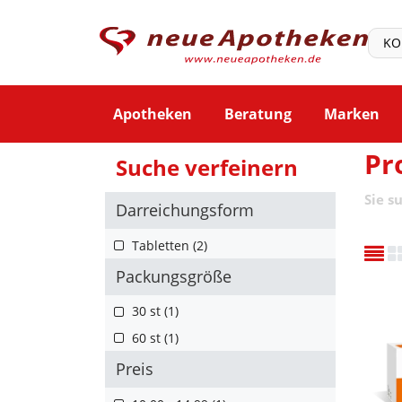
Apotheken
Beratung
Marken
Pr
Suche verfeinern
Sie s
Darreichungsform
Tabletten (2)
Packungsgröße
30 st (1)
60 st (1)
Preis