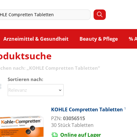
Arzneimittel & Gesundheit
Beauty & Pflege
% 
oduktsuche
uchen nach:
„
KOHLE Compretten Tabletten
“
Sortieren nach:
KOHLE Compretten Tabletten
1
PZN:
03056515
30
Stück
Tabletten
Online auf Lager