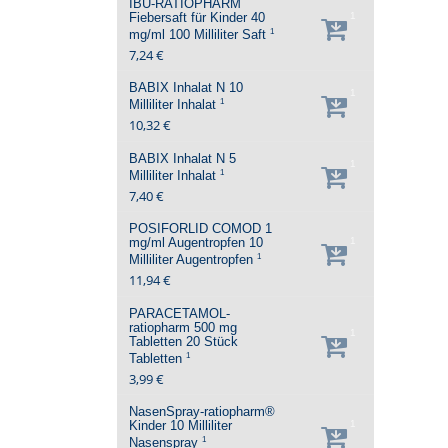
IBU-RATIOPHARM
Fiebersaft für Kinder 40
1
1
mg/ml
100 Milliliter
Saft
7,24 €
BABIX Inhalat N
10
1
1
Milliliter
Inhalat
10,32 €
BABIX Inhalat N
5
1
1
Milliliter
Inhalat
7,40 €
POSIFORLID COMOD 1
mg/ml Augentropfen
10
1
1
Milliliter
Augentropfen
11,94 €
PARACETAMOL-
ratiopharm 500 mg
1
Tabletten
20 Stück
1
Tabletten
3,99 €
NasenSpray-ratiopharm®
Kinder
10 Milliliter
1
1
Nasenspray