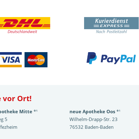
 vor Ort!
potheke Mitte
*¹
neue Apotheke Oos
*¹
eg 5
Wilhelm-Drapp-Str. 23
ffezheim
76532 Baden-Baden