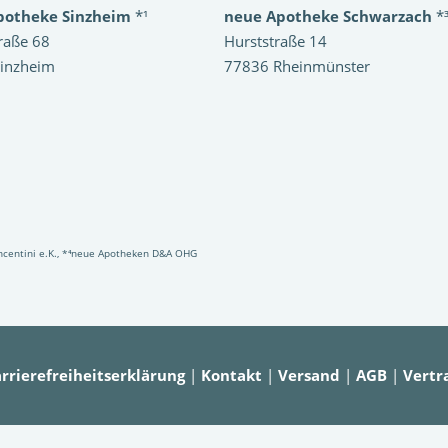
potheke Sinzheim
*¹
neue Apotheke Schwarzach
*
raße 68
Hurststraße 14
inzheim
77836 Rheinmünster
Vincentini e.K., *⁴neue Apotheken D&A OHG
rrierefreiheitserklärung
|
Kontakt
|
Versand
|
AGB
|
Vertr