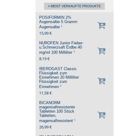
» MEIST VERKAUFTE PRODUKTE
POSIFORMIN 2%
Augensalbe
5 Gramm
1
1
Augensalbe
15,99 €
NUROFEN Junior Fieber-
u.Schmerzsaft Erdbe.40
1
1
mg/ml
100 Milliliter
8,19 €
IBEROGAST Classic
Flüssigkeit zum
Einnehmen
20 Milliliter
1
Flüssigkeit zum
1
Einnehmen
11,58 €
BICANORM
magensaftresistente
Tabletten
100 Stück
1
Tabletten,
1
magensaftresistent
26,99 €