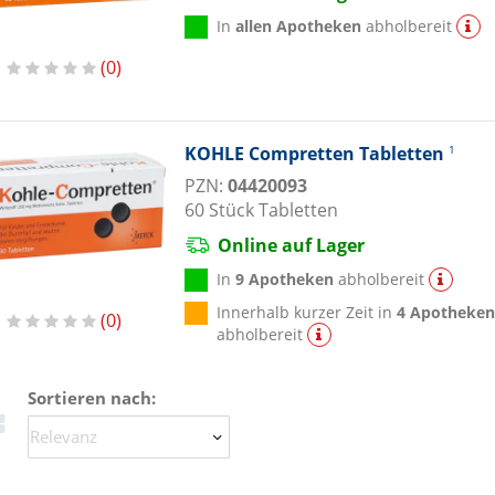
In
allen Apotheken
abholbereit
0
KOHLE Compretten Tabletten
1
PZN:
04420093
60
Stück
Tabletten
Online auf Lager
In
9 Apotheken
abholbereit
Innerhalb kurzer Zeit in
4 Apotheke
0
abholbereit
Sortieren nach: