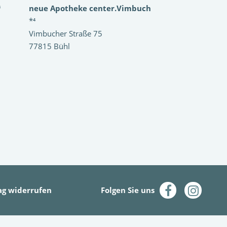
³
neue Apotheke center.Vimbuch
*⁴
Vimbucher Straße 75
77815 Bühl
ag widerrufen
Folgen Sie uns