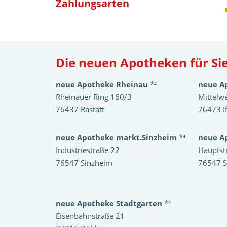
Zahlungsarten
Die neuen Apotheken für Sie
neue Apotheke Rheinau
*²
neue A
Rheinauer Ring 160/3
Mittelw
76437 Rastatt
76473 I
neue Apotheke markt.Sinzheim
*⁴
neue A
Industriestraße 22
Hauptst
76547 Sinzheim
76547 S
neue Apotheke Stadtgarten
*⁴
Eisenbahnstraße 21