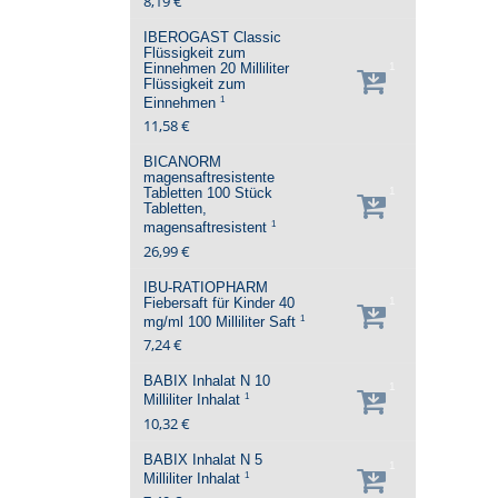
8,19 €
IBEROGAST Classic
Flüssigkeit zum
Einnehmen
20 Milliliter
1
Flüssigkeit zum
1
Einnehmen
11,58 €
BICANORM
magensaftresistente
Tabletten
100 Stück
1
Tabletten,
1
magensaftresistent
26,99 €
IBU-RATIOPHARM
Fiebersaft für Kinder 40
1
1
mg/ml
100 Milliliter
Saft
7,24 €
BABIX Inhalat N
10
1
1
Milliliter
Inhalat
10,32 €
BABIX Inhalat N
5
1
1
Milliliter
Inhalat