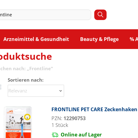
Arzneimittel & Gesundheit
Beauty & Pflege
% 
oduktsuche
uchen nach:
„
Frontline
“
Sortieren nach:
FRONTLINE PET CARE Zeckenhaken
PZN:
12290753
1
Stück
Online auf Lager