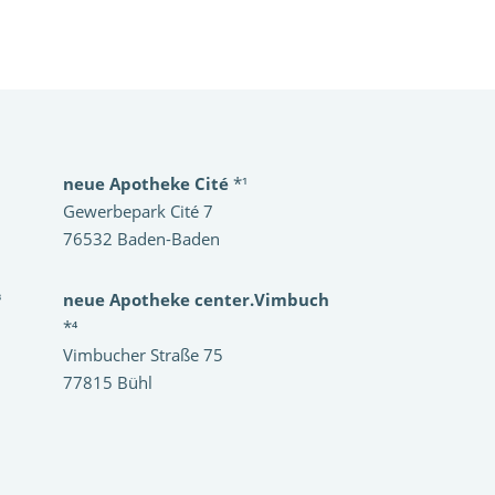
neue Apotheke Cité
*¹
Gewerbepark Cité 7
76532 Baden-Baden
³
neue Apotheke center.Vimbuch
*⁴
Vimbucher Straße 75
77815 Bühl