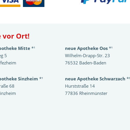
 vor Ort!
potheke Mitte
*¹
neue Apotheke Oos
*¹
eg 5
Wilhelm-Drapp-Str. 23
ffezheim
76532 Baden-Baden
potheke Sinzheim
*¹
neue Apotheke Schwarzach
*
raße 68
Hurststraße 14
inzheim
77836 Rheinmünster