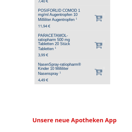
7,40 €
POSIFORLID COMOD 1
mg/ml Augentropfen
10
1
1
Milliliter
Augentropfen
11,94 €
PARACETAMOL-
ratiopharm 500 mg
1
Tabletten
20 Stück
1
Tabletten
3,99 €
NasenSpray-ratiopharm®
Kinder
10 Milliliter
1
1
Nasenspray
4,49 €
Unsere neue Apotheken App