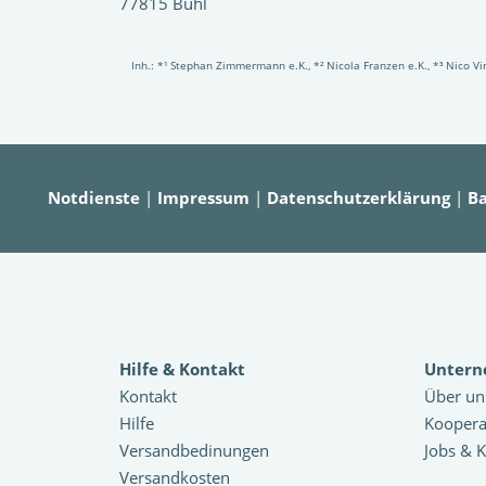
77815 Bühl
Inh.: *¹ Stephan Zimmermann e.K., *² Nicola Franzen e.K., *³ Nico 
Notdienste
|
Impressum
|
Datenschutzerklärung
|
Ba
Hilfe & Kontakt
Unter
Kontakt
Über un
Hilfe
Koopera
Versandbedinungen
Jobs & K
Versandkosten