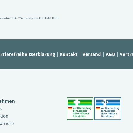
Vincentini e.K., *⁴neue Apotheken D&A OHG
rrierefreiheitserklärung
|
Kontakt
|
Versand
|
AGB
|
Vertr
nehmen
s
tion
arriere