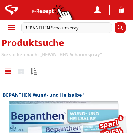
Produktsuche
Sie suchen nach:
„
BEPANTHEN Schaumspray
“
Sortieren
nach:
BEPANTHEN Wund- und Heilsalbe
1
*
spar!
30,5%