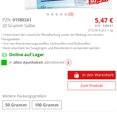
0
5,47 €
PZN:
01580241
20
Gramm
Salbe
AVP:
7,89 €
²
273,50 €
pro 1 kg
• Unterstützt die natürliche Wundheilung sowie die Bildung von neuem
Hautgewebe
• Frei von Konservierungsstoffen, Farbstoffen und Duftstoffen
• Kann ebenfalls bei Säuglingen und Kleinkindern verwendet werden
Online auf Lager
In
allen Apotheken
abholbereit
In den Warenkorb
Zum Produkt
Weitere Packungsgrößen:
50 Gramm
100 Gramm