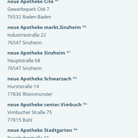
neue Apotheke Cité
*¹
Gewerbepark Cité 7
76532 Baden-Baden
neue Apotheke markt.Sinzheim
*⁴
Industriestraße 22
76547 Sinzheim
neue Apotheke Sinzheim
*¹
Hauptstraße 68
76547 Sinzheim
neue Apotheke Schwarzach
*³
Hurststraße 14
77836 Rheinmünster
neue Apotheke center.Vimbuch
*⁴
Vimbucher Straße 75
77815 Bühl
neue Apotheke Stadtgarten
*⁴
Eisenbahnstraße 21