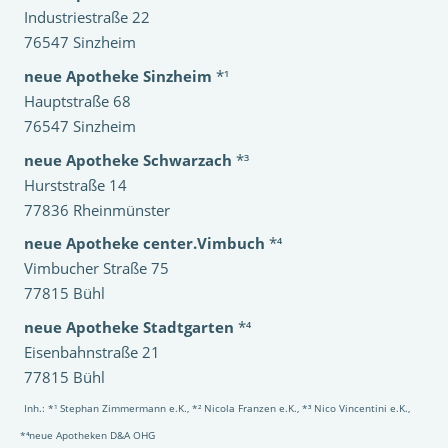
Industriestraße 22
76547 Sinzheim
neue Apotheke Sinzheim
*¹
Hauptstraße 68
76547 Sinzheim
neue Apotheke Schwarzach
*³
Hurststraße 14
77836 Rheinmünster
neue Apotheke center.Vimbuch
*⁴
Vimbucher Straße 75
77815 Bühl
neue Apotheke Stadtgarten
*⁴
Eisenbahnstraße 21
77815 Bühl
Inh.: *¹ Stephan Zimmermann e.K., *² Nicola Franzen e.K., *³ Nico Vincentini e.K.,
*⁴neue Apotheken D&A OHG