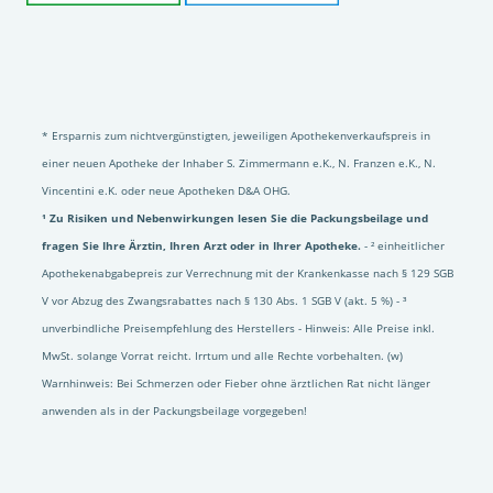
* Ersparnis zum nichtvergünstigten, jeweiligen Apothekenverkaufspreis in
einer neuen Apotheke der Inhaber S. Zimmermann e.K., N. Franzen e.K., N.
Vincentini e.K. oder neue Apotheken D&A OHG.
¹ Zu Risiken und Nebenwirkungen lesen Sie die Packungsbeilage und
fragen Sie Ihre Ärztin, Ihren Arzt oder in Ihrer Apotheke.
- ² einheitlicher
Apothekenabgabepreis zur Verrechnung mit der Krankenkasse nach § 129 SGB
V vor Abzug des Zwangsrabattes nach § 130 Abs. 1 SGB V (akt. 5 %) - ³
unverbindliche Preisempfehlung des Herstellers - Hinweis: Alle Preise inkl.
MwSt. solange Vorrat reicht. Irrtum und alle Rechte vorbehalten. (w)
Warnhinweis: Bei Schmerzen oder Fieber ohne ärztlichen Rat nicht länger
anwenden als in der Packungsbeilage vorgegeben!