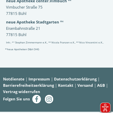
neue Apotheke center.Vimbuch
*⁴
Vimbucher Straße 75
77815 Bühl
neue Apotheke Stadtgarten
*⁴
Eisenbahnstraße 21
77815 Bühl
Inh.: *¹ Stephan Zimmermann e.K., *² Nicola Franzen e.K., *³ Nico Vincentini e.K.,
*⁴neue Apotheken D&A OHG
Notdienste
|
Impressum
|
Datenschutzerklärung
|
Barrierefreiheitserklärung
|
Kontakt
|
Versand
|
AGB
|
Vertrag widerrufen
Folgen Sie uns