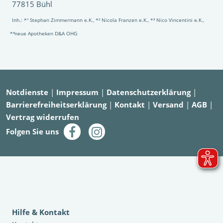
77815 Bühl
Inh.: *¹ Stephan Zimmermann e.K., *² Nicola Franzen e.K., *³ Nico Vincentini e.K.,
*⁴neue Apotheken D&A OHG
Notdienste
|
Impressum
|
Datenschutzerklärung
|
Barrierefreiheitserklärung
|
Kontakt
|
Versand
|
AGB
|
Vertrag widerrufen
Folgen Sie uns
Hilfe & Kontakt