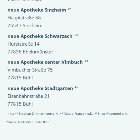
neue Apotheke Sinzheim
*¹
Hauptstraße 68
76547 Sinzheim
neue Apotheke Schwarzach
*³
Hurststraße 14
77836 Rheinmünster
neue Apotheke center.Vimbuch
*⁴
Vimbucher Straße 75
77815 Bühl
neue Apotheke Stadtgarten
*⁴
Eisenbahnstraße 21
77815 Bühl
Inh.: *¹ Stephan Zimmermann e.K., *² Nicola Franzen e.K., *³ Nico Vincentini e.K.,
*⁴neue Apotheken D&A OHG