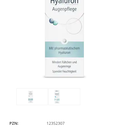
PZN:
12352307