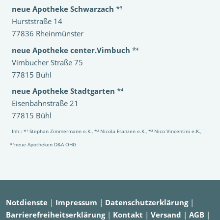
neue Apotheke Schwarzach
*³
Hurststraße 14
77836 Rheinmünster
neue Apotheke center.Vimbuch
*⁴
Vimbucher Straße 75
77815 Bühl
neue Apotheke Stadtgarten
*⁴
Eisenbahnstraße 21
77815 Bühl
Inh.: *¹ Stephan Zimmermann e.K., *² Nicola Franzen e.K., *³ Nico Vincentini e.K.,
*⁴neue Apotheken D&A OHG
Notdienste
|
Impressum
|
Datenschutzerklärung
|
Barrierefreiheitserklärung
|
Kontakt
|
Versand
|
AGB
|