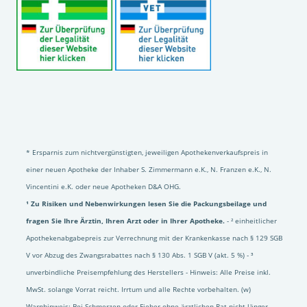
* Ersparnis zum nichtvergünstigten, jeweiligen Apothekenverkaufspreis in
einer neuen Apotheke der Inhaber S. Zimmermann e.K., N. Franzen e.K., N.
Vincentini e.K. oder neue Apotheken D&A OHG.
¹ Zu Risiken und Nebenwirkungen lesen Sie die Packungsbeilage und
fragen Sie Ihre Ärztin, Ihren Arzt oder in Ihrer Apotheke.
- ² einheitlicher
Apothekenabgabepreis zur Verrechnung mit der Krankenkasse nach § 129 SGB
V vor Abzug des Zwangsrabattes nach § 130 Abs. 1 SGB V (akt. 5 %) - ³
unverbindliche Preisempfehlung des Herstellers - Hinweis: Alle Preise inkl.
MwSt. solange Vorrat reicht. Irrtum und alle Rechte vorbehalten. (w)
Warnhinweis: Bei Schmerzen oder Fieber ohne ärztlichen Rat nicht länger