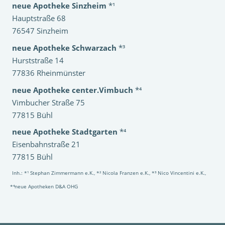
neue Apotheke Sinzheim
*¹
Hauptstraße 68
76547 Sinzheim
neue Apotheke Schwarzach
*³
Hurststraße 14
77836 Rheinmünster
neue Apotheke center.Vimbuch
*⁴
Vimbucher Straße 75
77815 Bühl
neue Apotheke Stadtgarten
*⁴
Eisenbahnstraße 21
77815 Bühl
Inh.: *¹ Stephan Zimmermann e.K., *² Nicola Franzen e.K., *³ Nico Vincentini e.K.,
*⁴neue Apotheken D&A OHG