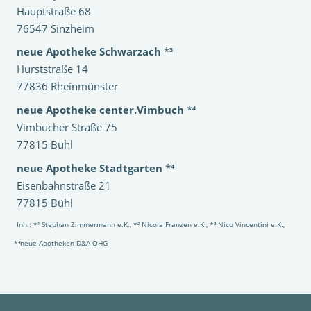
Hauptstraße 68
76547 Sinzheim
neue Apotheke Schwarzach
*³
Hurststraße 14
77836 Rheinmünster
neue Apotheke center.Vimbuch
*⁴
Vimbucher Straße 75
77815 Bühl
neue Apotheke Stadtgarten
*⁴
Eisenbahnstraße 21
77815 Bühl
Inh.: *¹ Stephan Zimmermann e.K., *² Nicola Franzen e.K., *³ Nico Vincentini e.K.,
*⁴neue Apotheken D&A OHG