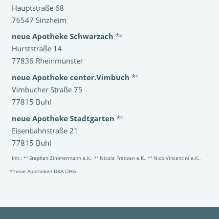
Hauptstraße 68
76547 Sinzheim
neue Apotheke Schwarzach
*³
Hurststraße 14
77836 Rheinmünster
neue Apotheke center.Vimbuch
*⁴
Vimbucher Straße 75
77815 Bühl
neue Apotheke Stadtgarten
*⁴
Eisenbahnstraße 21
77815 Bühl
Inh.: *¹ Stephan Zimmermann e.K., *² Nicola Franzen e.K., *³ Nico Vincentini e.K.,
*⁴neue Apotheken D&A OHG