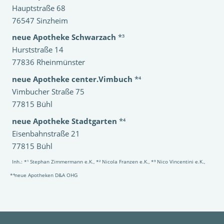
Hauptstraße 68
76547 Sinzheim
neue Apotheke Schwarzach
*³
Hurststraße 14
77836 Rheinmünster
neue Apotheke center.Vimbuch
*⁴
Vimbucher Straße 75
77815 Bühl
neue Apotheke Stadtgarten
*⁴
Eisenbahnstraße 21
77815 Bühl
Inh.: *¹ Stephan Zimmermann e.K., *² Nicola Franzen e.K., *³ Nico Vincentini e.K.,
*⁴neue Apotheken D&A OHG