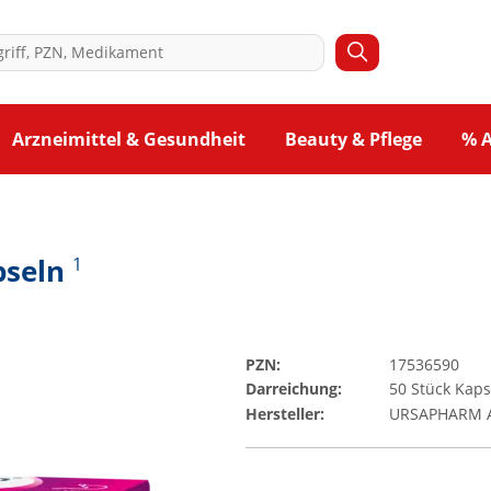
Arzneimittel & Gesundheit
Beauty & Pflege
% 
pseln
1
PZN:
17536590
Darreichung:
50
Stück
Kaps
Hersteller:
URSAPHARM A