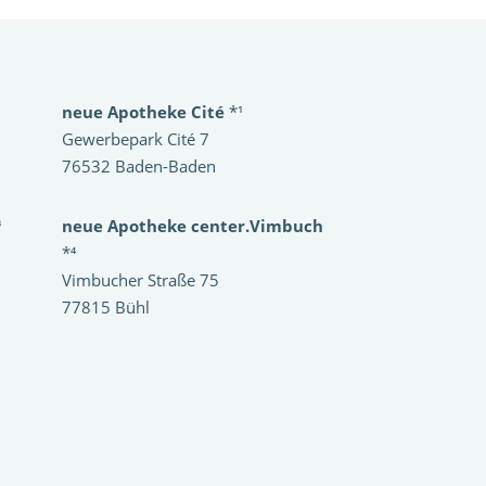
neue Apotheke Cité
*¹
Gewerbepark Cité 7
76532 Baden-Baden
³
neue Apotheke center.Vimbuch
*⁴
Vimbucher Straße 75
77815 Bühl