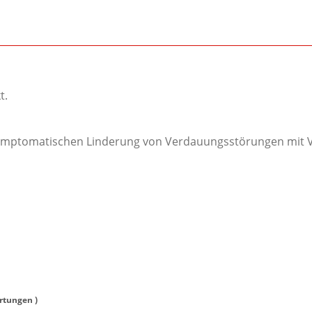
t.
r symptomatischen Linderung von Verdauungsstörungen mit Vö
tungen )