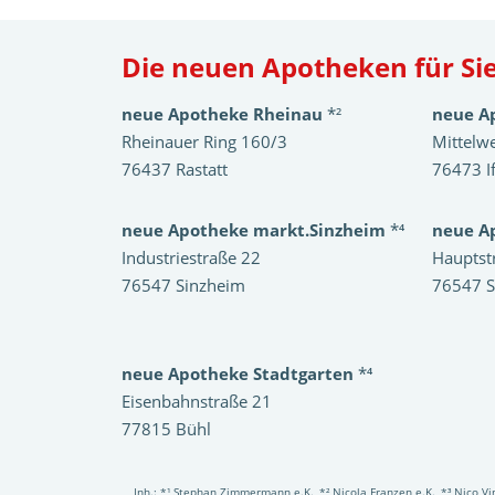
Die neuen Apotheken für Sie
neue Apotheke Rheinau
*²
neue A
Rheinauer Ring 160/3
Mittelw
76437 Rastatt
76473 I
neue Apotheke markt.Sinzheim
*⁴
neue A
Industriestraße 22
Hauptst
76547 Sinzheim
76547 S
neue Apotheke Stadtgarten
*⁴
Eisenbahnstraße 21
77815 Bühl
Inh.: *¹ Stephan Zimmermann e.K., *² Nicola Franzen e.K., *³ Nico 