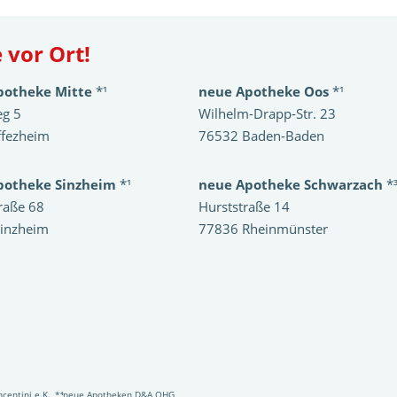
 vor Ort!
potheke Mitte
*¹
neue Apotheke Oos
*¹
eg 5
Wilhelm-Drapp-Str. 23
ffezheim
76532 Baden-Baden
potheke Sinzheim
*¹
neue Apotheke Schwarzach
*
raße 68
Hurststraße 14
inzheim
77836 Rheinmünster
Vincentini e.K., *⁴neue Apotheken D&A OHG