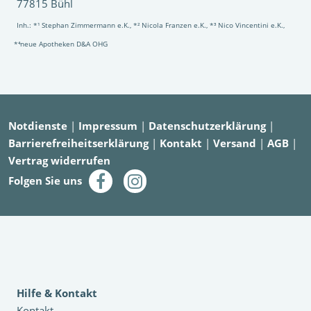
77815 Bühl
Inh.: *¹ Stephan Zimmermann e.K., *² Nicola Franzen e.K., *³ Nico Vincentini e.K.,
*⁴neue Apotheken D&A OHG
Notdienste
|
Impressum
|
Datenschutzerklärung
|
Barrierefreiheitserklärung
|
Kontakt
|
Versand
|
AGB
|
Vertrag widerrufen
Folgen Sie uns
Hilfe & Kontakt
Kontakt