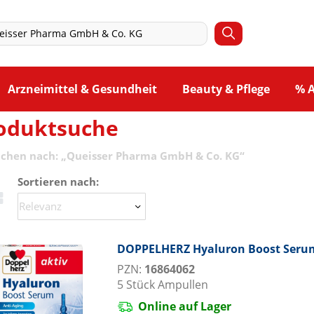
Arzneimittel & Gesundheit
Beauty & Pflege
% 
oduktsuche
uchen nach:
„
Queisser Pharma GmbH & Co. KG
“
Sortieren nach:
DOPPELHERZ Hyaluron Boost Seru
PZN:
16864062
5
Stück
Ampullen
Online auf Lager