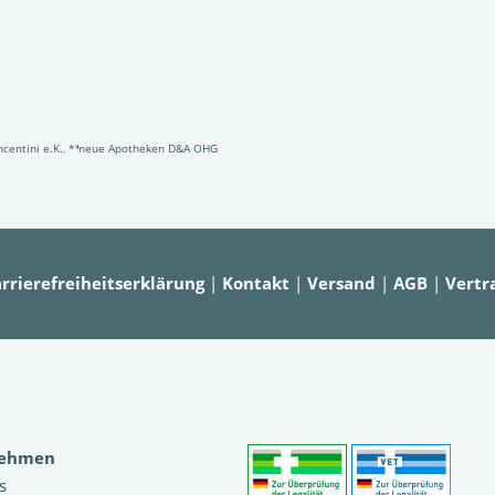
Vincentini e.K., *⁴neue Apotheken D&A OHG
rrierefreiheitserklärung
|
Kontakt
|
Versand
|
AGB
|
Vertr
nehmen
s