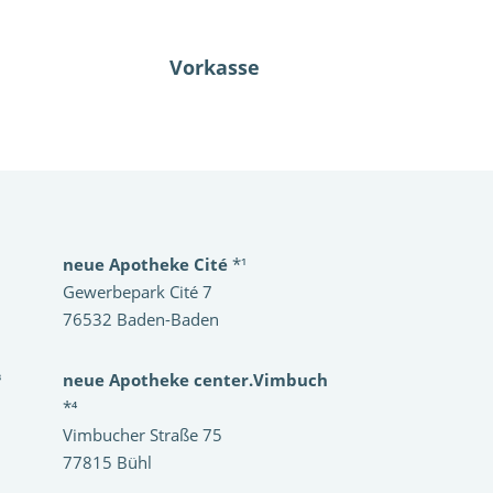
Vorkasse
neue Apotheke Cité
*¹
Gewerbepark Cité 7
76532 Baden-Baden
³
neue Apotheke center.Vimbuch
*⁴
Vimbucher Straße 75
77815 Bühl