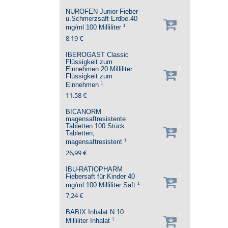
NUROFEN Junior Fieber-
u.Schmerzsaft Erdbe.40
1
1
mg/ml
100 Milliliter
8,19 €
IBEROGAST Classic
Flüssigkeit zum
Einnehmen
20 Milliliter
1
Flüssigkeit zum
1
Einnehmen
11,58 €
BICANORM
magensaftresistente
Tabletten
100 Stück
1
Tabletten,
1
magensaftresistent
26,99 €
IBU-RATIOPHARM
Fiebersaft für Kinder 40
1
1
mg/ml
100 Milliliter
Saft
7,24 €
BABIX Inhalat N
10
1
1
Milliliter
Inhalat