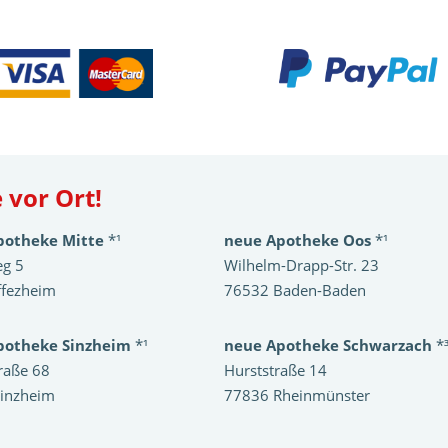
 vor Ort!
potheke Mitte
*¹
neue Apotheke Oos
*¹
eg 5
Wilhelm-Drapp-Str. 23
ffezheim
76532 Baden-Baden
potheke Sinzheim
*¹
neue Apotheke Schwarzach
*
raße 68
Hurststraße 14
inzheim
77836 Rheinmünster