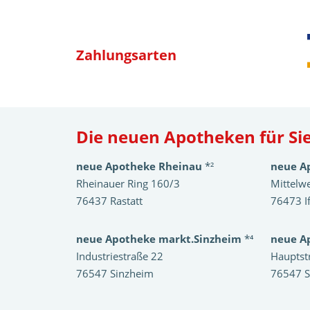
Zahlungsarten
Die neuen Apotheken für Sie
neue Apotheke Rheinau
*²
neue A
Rheinauer Ring 160/3
Mittelw
76437 Rastatt
76473 I
neue Apotheke markt.Sinzheim
*⁴
neue A
Industriestraße 22
Hauptst
76547 Sinzheim
76547 S