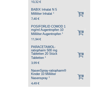
10,32 €
BABIX Inhalat N
5
1
1
Milliliter
Inhalat
7,40 €
POSIFORLID COMOD 1
mg/ml Augentropfen
10
1
1
Milliliter
Augentropfen
11,94 €
PARACETAMOL-
ratiopharm 500 mg
1
Tabletten
20 Stück
1
Tabletten
3,99 €
NasenSpray-ratiopharm®
Kinder
10 Milliliter
1
1
Nasenspray
4,49 €