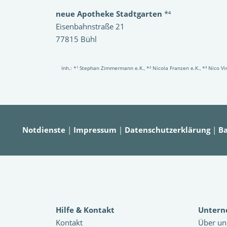
neue Apotheke Stadtgarten
*⁴
Eisenbahnstraße 21
77815 Bühl
Inh.: *¹ Stephan Zimmermann e.K., *² Nicola Franzen e.K., *³ Nico 
Notdienste
|
Impressum
|
Datenschutzerklärung
|
Ba
Hilfe & Kontakt
Unter
Kontakt
Über un