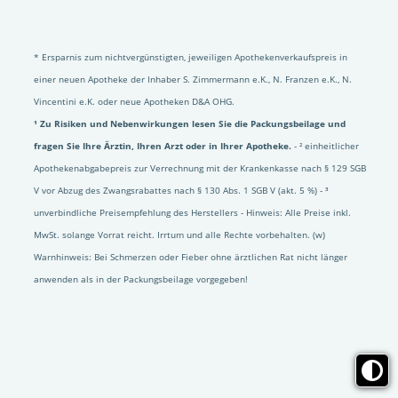
* Ersparnis zum nichtvergünstigten, jeweiligen Apothekenverkaufspreis in
einer neuen Apotheke der Inhaber S. Zimmermann e.K., N. Franzen e.K., N.
Vincentini e.K. oder neue Apotheken D&A OHG.
¹ Zu Risiken und Nebenwirkungen lesen Sie die Packungsbeilage und
fragen Sie Ihre Ärztin, Ihren Arzt oder in Ihrer Apotheke.
- ² einheitlicher
Apothekenabgabepreis zur Verrechnung mit der Krankenkasse nach § 129 SGB
V vor Abzug des Zwangsrabattes nach § 130 Abs. 1 SGB V (akt. 5 %) - ³
unverbindliche Preisempfehlung des Herstellers - Hinweis: Alle Preise inkl.
MwSt. solange Vorrat reicht. Irrtum und alle Rechte vorbehalten. (w)
Warnhinweis: Bei Schmerzen oder Fieber ohne ärztlichen Rat nicht länger
anwenden als in der Packungsbeilage vorgegeben!