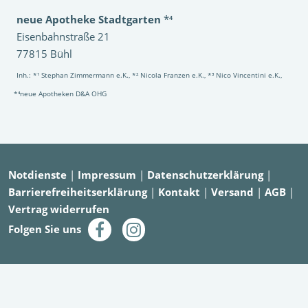
neue Apotheke Stadtgarten
*⁴
Eisenbahnstraße 21
77815 Bühl
Inh.: *¹ Stephan Zimmermann e.K., *² Nicola Franzen e.K., *³ Nico Vincentini e.K.,
*⁴neue Apotheken D&A OHG
Notdienste
|
Impressum
|
Datenschutzerklärung
|
Barrierefreiheitserklärung
|
Kontakt
|
Versand
|
AGB
|
Vertrag widerrufen
Folgen Sie uns