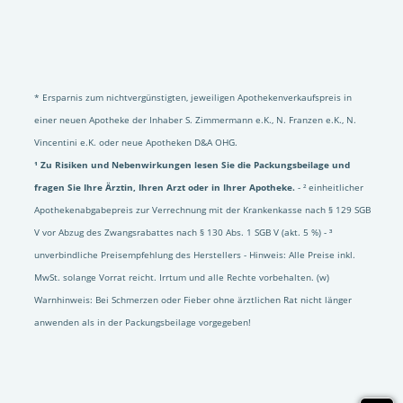
* Ersparnis zum nichtvergünstigten, jeweiligen Apothekenverkaufspreis in
einer neuen Apotheke der Inhaber S. Zimmermann e.K., N. Franzen e.K., N.
Vincentini e.K. oder neue Apotheken D&A OHG.
¹ Zu Risiken und Nebenwirkungen lesen Sie die Packungsbeilage und
fragen Sie Ihre Ärztin, Ihren Arzt oder in Ihrer Apotheke.
- ² einheitlicher
Apothekenabgabepreis zur Verrechnung mit der Krankenkasse nach § 129 SGB
V vor Abzug des Zwangsrabattes nach § 130 Abs. 1 SGB V (akt. 5 %) - ³
unverbindliche Preisempfehlung des Herstellers - Hinweis: Alle Preise inkl.
MwSt. solange Vorrat reicht. Irrtum und alle Rechte vorbehalten. (w)
Warnhinweis: Bei Schmerzen oder Fieber ohne ärztlichen Rat nicht länger
anwenden als in der Packungsbeilage vorgegeben!