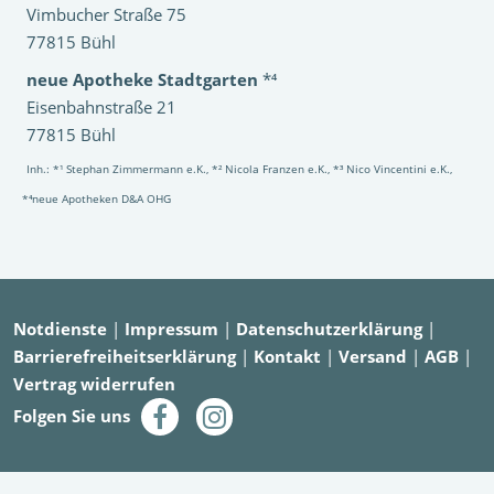
Vimbucher Straße 75
77815 Bühl
neue Apotheke Stadtgarten
*⁴
Eisenbahnstraße 21
77815 Bühl
Inh.: *¹ Stephan Zimmermann e.K., *² Nicola Franzen e.K., *³ Nico Vincentini e.K.,
*⁴neue Apotheken D&A OHG
Notdienste
|
Impressum
|
Datenschutzerklärung
|
Barrierefreiheitserklärung
|
Kontakt
|
Versand
|
AGB
|
Vertrag widerrufen
Folgen Sie uns